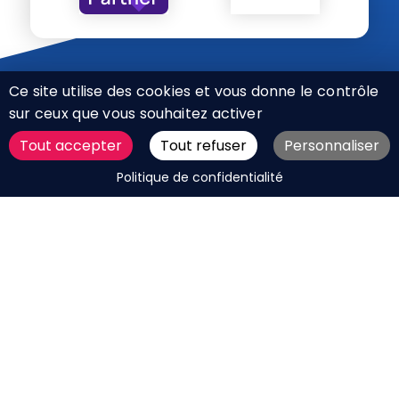
Ce site utilise des cookies et vous donne le contrôle
sur ceux que vous souhaitez activer
Tout accepter
Tout refuser
Personnaliser
CHARTE RÉSEAUX SOCIAUX
DEMANDER UN DEVIS
Politique de confidentialité
MENTIONS LÉGALES
PLAN DU SITE
CGV
BOUTIQUE
MES COOKIES
Marque déposée © Agence Web Attichy, Compiègne,
Soissons, Noyon, Oise | 2011 / 2026