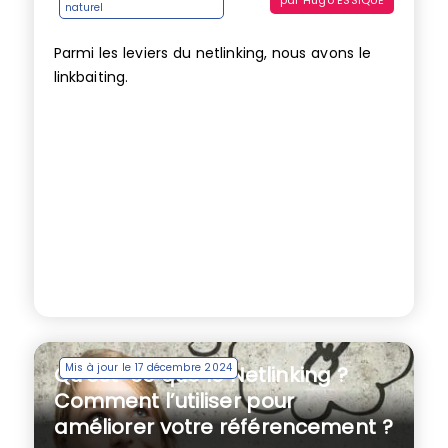
naturel
Parmi les leviers du netlinking, nous avons le
linkbaiting.
Mis à jour le 17 décembre 2024
Qu’est-ce que le Netlinking ?
Comment l’utiliser pour
améliorer votre référencement ?