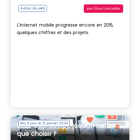
par
Elise Lamiable
Autour du web
L'Internet mobile progresse encore en 2015,
quelques chiffres et des projets.
Mis à jour le 21 janvier 2024
Web app ou Application native :
que choisir ?