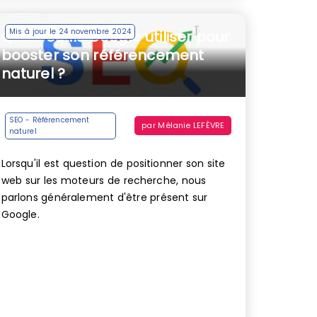
Mis à jour le 24 novembre 2024
Quels outils Google utiliser pour
booster son référencement
naturel ?
SEO - Référencement
par
Mélanie LEFÈVRE
naturel
Lorsqu'il est question de positionner son site
web sur les moteurs de recherche, nous
parlons généralement d'être présent sur
Google.