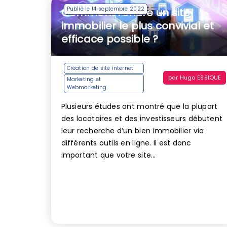
Publié le 14 septembre 2022
Comment rendre un site
immobilier le plus convivial et
efficace possible ?
Création de site internet
par
Hugo ESSIQUE
Marketing et
Webmarketing
Plusieurs études ont montré que la plupart
des locataires et des investisseurs débutent
leur recherche d’un bien immobilier via
différents outils en ligne. Il est donc
important que votre site...