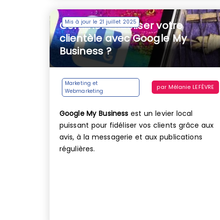
Mis à jour le 21 juillet 2025
Comment fidéliser votre
clientèle avec Google My
Business ?
Marketing et
par
Mélanie LEFÈVRE
Webmarketing
Google My Business
est un levier local
puissant pour fidéliser vos clients grâce aux
avis, à la messagerie et aux publications
régulières.