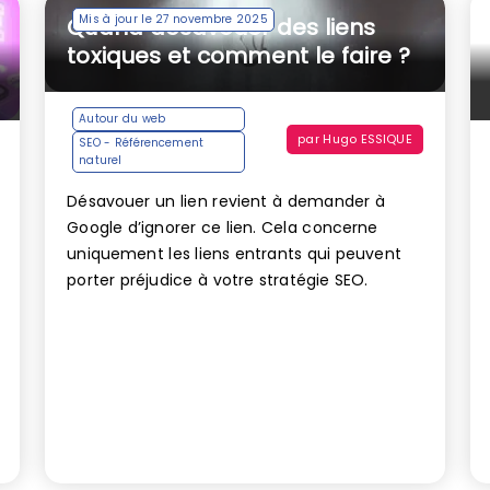
Mis à jour le 27 novembre 2025
Quand désavouer des liens
toxiques et comment le faire ?
Autour du web
par
Hugo ESSIQUE
SEO - Référencement
naturel
Désavouer un lien revient à demander à
Google d’ignorer ce lien. Cela concerne
uniquement les liens entrants qui peuvent
porter préjudice à votre stratégie SEO.