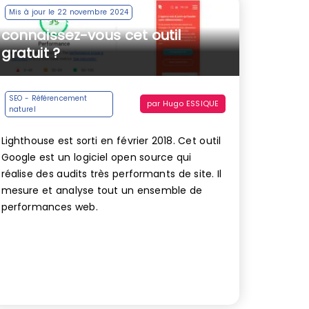
Mis à jour le 22 novembre 2024
Google Lighthouse :
connaissez-vous cet outil
gratuit ?
SEO - Référencement
par
Hugo ESSIQUE
naturel
Lighthouse est sorti en février 2018. Cet outil
Google est un logiciel open source qui
réalise des audits très performants de site. Il
mesure et analyse tout un ensemble de
performances web.