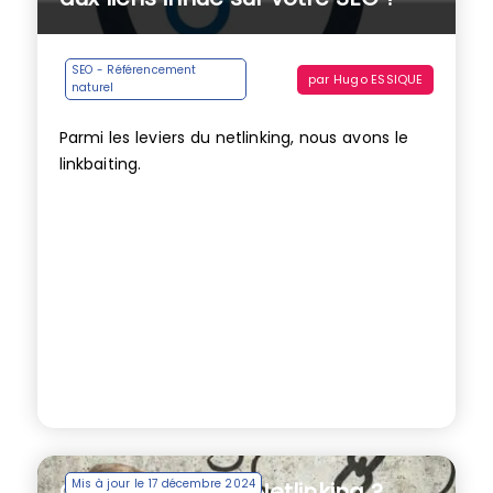
SEO - Référencement
par
Hugo ESSIQUE
naturel
Parmi les leviers du netlinking, nous avons le
linkbaiting.
Mis à jour le 17 décembre 2024
Qu’est-ce que le Netlinking ?