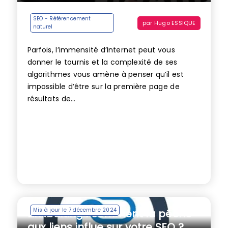
SEO - Référencement
par
Hugo ESSIQUE
naturel
Parfois, l’immensité d’Internet peut vous
donner le tournis et la complexité de ses
algorithmes vous amène à penser qu’il est
impossible d’être sur la première page de
résultats de...
Mis à jour le 7 décembre 2024
Linkbaiting : comment la pêche
aux liens influe sur votre SEO ?