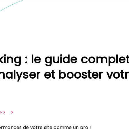
king : le guide comple
nalyser et booster vot
ERS
formances de votre site comme un pro !