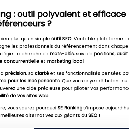
ing : outil polyvalent et efficace
éférenceurs ?
 bien plus qu’un simple
outil SEO
. Véritable plateforme t
agne les professionnels du référencement dans chaque
atégie : recherche de
mots-clés
, suivi de
positions
,
audit
e concurrentielle
et
marketing local
.
 sa
précision
, sa
clarté
et ses fonctionnalités pensées po
me pour les indépendants
. Que vous soyez débutant ou
ouverez une aide précieuse pour piloter vos performanc
bilité de vos sites web
.
re, vous saurez pourquoi
SE Ranking
s’impose aujourd’hu
meilleures alternatives aux géants du
SEO
!