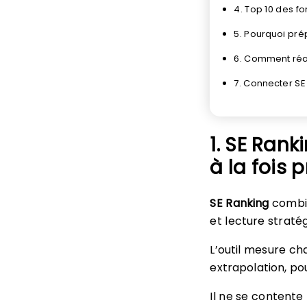
4. Top 10 des f
5. Pourquoi pré
6. Comment réal
7. Connecter S
1. SE Ranki
à la fois 
SE Ranking
combin
et lecture strat
L’outil mesure c
extrapolation, pour
Il ne se contente p