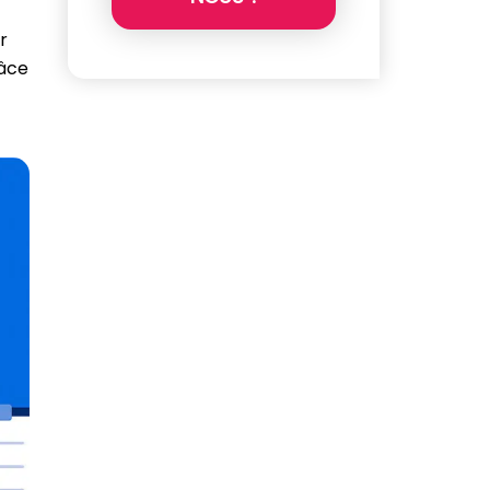
r
râce