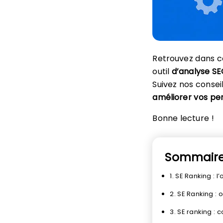
Retrouvez dans c
outil
d’analyse S
Suivez nos consei
améliorer vos p
Bonne lecture !
Sommair
1. SE Ranking : l
2. SE Ranking : 
3. SE ranking : 