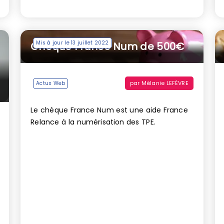
Mis à jour le 13 juillet 2022
Chèque France Num de 500€
par
Mélanie LEFÈVRE
Actus Web
Le chèque France Num est une aide France
Relance à la numérisation des TPE.