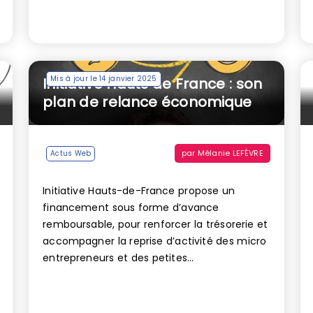
Mis à jour le 14 janvier 2025
Initiative Hauts de France : son
plan de relance économique
par
Mélanie LEFÈVRE
Actus Web
Initiative Hauts-de-France propose un
financement sous forme d’avance
remboursable, pour renforcer la trésorerie et
accompagner la reprise d’activité des micro
entrepreneurs et des petites...