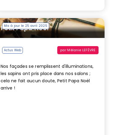
Mis à jour le 25 avril 2025
Petit Papa Noël
par
Mélanie LEFÈVRE
Actus Web
Nos façades se remplissent d'illuminations,
les sapins ont pris place dans nos salons ;
cela ne fait aucun doute, Petit Papa Noël
arrive !