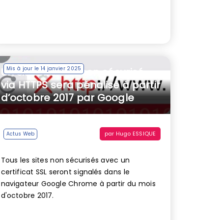
Mis à jour le 14 janvier 2025
Un site internet non sécurisé
via HTTPS sera pénalisé à partir
d’octobre 2017 par Google
par
Hugo ESSIQUE
Actus Web
Tous les sites non sécurisés avec un
certificat SSL seront signalés dans le
navigateur Google Chrome à partir du mois
d'octobre 2017.