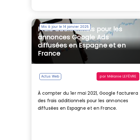
Mis à jour le 14 janvier 2025
Frais additionnels pour les
annonces Google Ads
diffusées en Espagne et en
France
par
Mélanie LEFÈVRE
Actus Web
À compter du 1er mai 2021, Google facturera
des frais additionnels pour les annonces
diffusées en Espagne et en France.