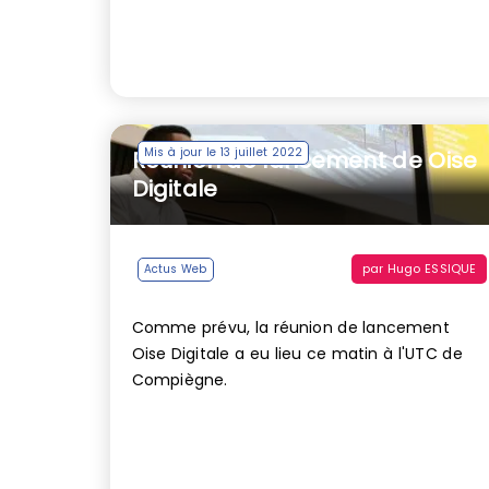
Mis à jour le 13 juillet 2022
Réunion de lancement de Oise
Digitale
par
Hugo ESSIQUE
Actus Web
Comme prévu, la réunion de lancement
Oise Digitale a eu lieu ce matin à l'UTC de
Compiègne.