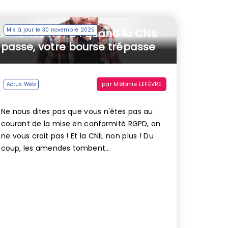
Mis à jour le 30 novembre 2025
Amende RGPD : quand la CNIL
passe, votre bourse trépasse
par
Mélanie LEFÈVRE
Actus Web
Ne nous dites pas que vous n'êtes pas au
courant de la mise en conformité RGPD, on
ne vous croit pas ! Et la CNIL non plus ! Du
coup, les amendes tombent...