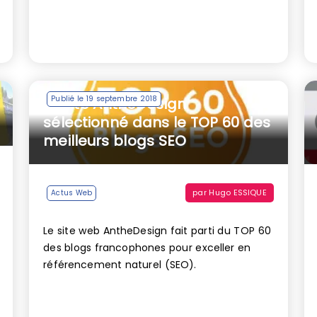
Publié le 19 septembre 2018
Le site AntheDesign
sélectionné dans le TOP 60 des
meilleurs blogs SEO
par
Hugo ESSIQUE
Actus Web
Le site web AntheDesign fait parti du TOP 60
des blogs francophones pour exceller en
référencement naturel (SEO).