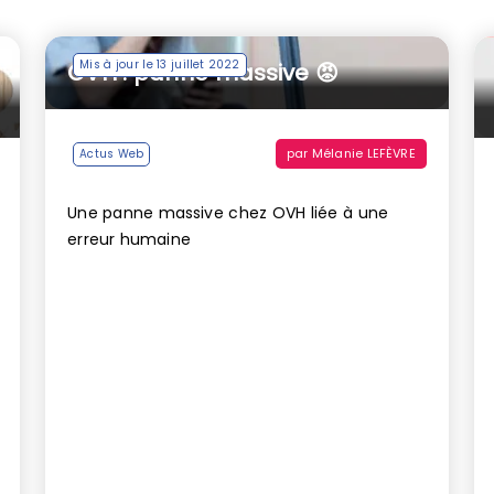
Mis à jour le 13 juillet 2022
OVH : panne massive 😡
par
Mélanie LEFÈVRE
Actus Web
Une panne massive chez OVH liée à une
erreur humaine