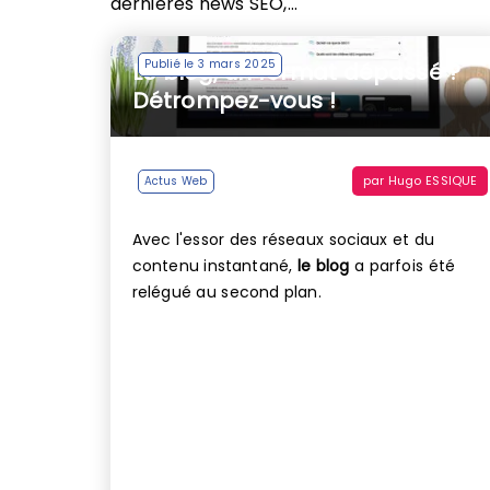
dernières news SEO,…
Publié le 3 mars 2025
Le blog, un format dépassé ?
Détrompez-vous !
par
Hugo ESSIQUE
Actus Web
Avec l'essor des réseaux sociaux et du
contenu instantané,
le blog
a parfois été
relégué au second plan.