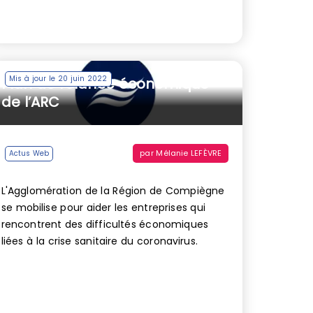
Mis à jour le 20 juin 2022
Plan de relance économique
de l’ARC
par
Mélanie LEFÈVRE
Actus Web
L'Agglomération de la Région de Compiègne
se mobilise pour aider les entreprises qui
rencontrent des difficultés économiques
liées à la crise sanitaire du coronavirus.