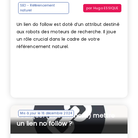
SEO - Référencement
par
Hugo ESSIQUE
naturel
Un lien do follow est doté d’un attribut destiné
aux robots des moteurs de recherche. Il joue
un rôle crucial dans le cadre de votre
référencement naturel.
Mis à jour le 16 décembre 2024
Pourquoi (et comment) mettre
un lien no follow ?