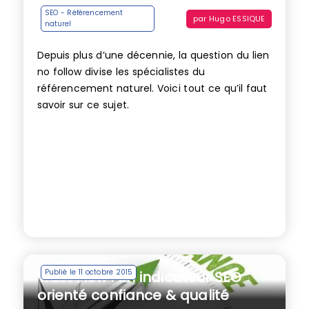
SEO - Référencement
par
Hugo ESSIQUE
naturel
Depuis plus d’une décennie, la question du lien
no follow divise les spécialistes du
référencement naturel. Voici tout ce qu’il faut
savoir sur ce sujet.
Publié le 11 octobre 2015
Trust Flow : un indicateur SEO
orienté confiance & qualité