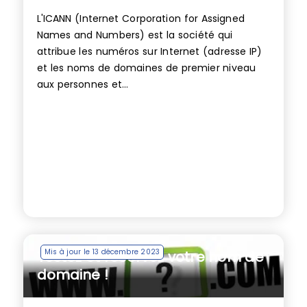
L'ICANN (Internet Corporation for Assigned
Names and Numbers) est la société qui
attribue les numéros sur Internet (adresse IP)
et les noms de domaines de premier niveau
aux personnes et...
Mis à jour le 13 décembre 2023
Testez et réservez votre nom de
domaine !