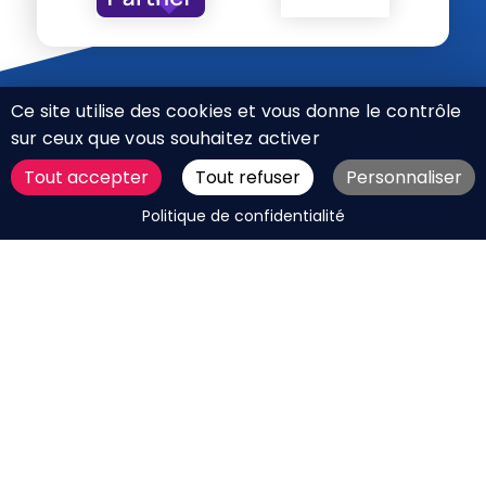
Ce site utilise des cookies et vous donne le contrôle
sur ceux que vous souhaitez activer
Tout accepter
Tout refuser
Personnaliser
CHARTE RÉSEAUX SOCIAUX
DEMANDER UN DEVIS
Politique de confidentialité
MENTIONS LÉGALES
PLAN DU SITE
CGV
BOUTIQUE
MES COOKIES
Marque déposée © Agence Web Attichy, Compiègne,
Soissons, Noyon, Oise | 2011 / 2026