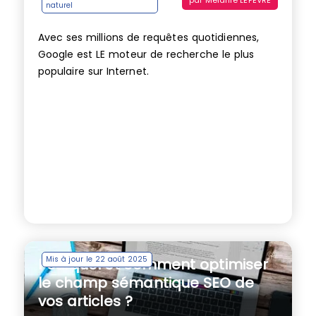
naturel
Avec ses millions de requêtes quotidiennes,
Google est LE moteur de recherche le plus
populaire sur Internet.
Mis à jour le 22 août 2025
Pourquoi et comment optimiser
le champ sémantique SEO de
vos articles ?