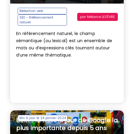
Rédaction web
par
Mélanie LEFÈVRE
SEO - Référencement
naturel
En référencement naturel, le champ
sémantique (ou lexical) est un ensemble de
mots ou d’expressions clés tournant autour
d’une même thématique.
Mis à jour le 24 janvier 2024
BERT : la mise à jour de Google la
plus importante depuis 5 ans