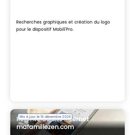
Recherches graphiques et création du logo
pour le dispositif Mobili'Pro.
Mis à jour le 16 décembre 2024
Refonte du site internet
mafamillezen.com