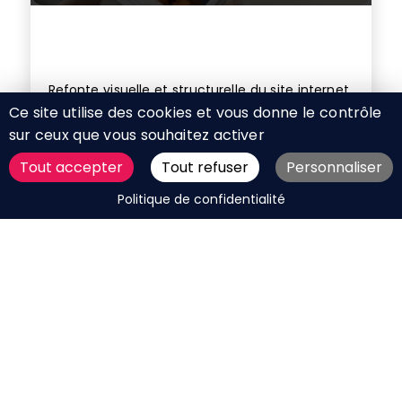
Refonte visuelle et structurelle du site internet
Ce site utilise des cookies et vous donne le contrôle
mafamillezen.com
sur ceux que vous souhaitez activer
Tout accepter
Tout refuser
Personnaliser
DEMANDER UN DEVIS
Politique de confidentialité
Publié le 25 juin 2017
Refonte du site internet Neeva