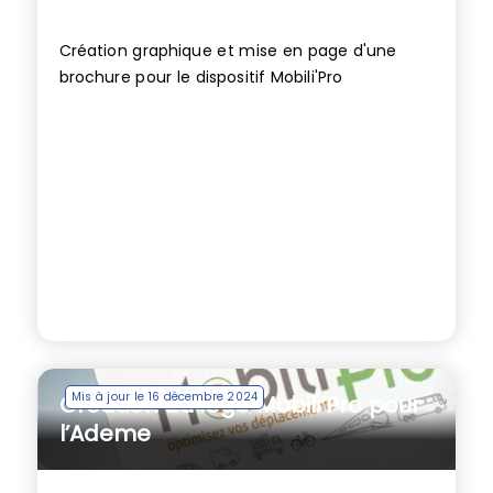
Création graphique et mise en page d'une
brochure pour le dispositif Mobili'Pro
Mis à jour le 16 décembre 2024
Création du logo Mobili’Pro pour
l’Ademe