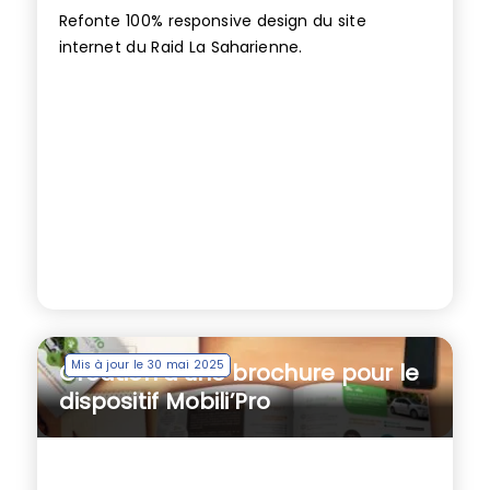
Refonte 100% responsive design du site
internet du Raid La Saharienne.
Mis à jour le 30 mai 2025
Création d’une brochure pour le
dispositif Mobili’Pro