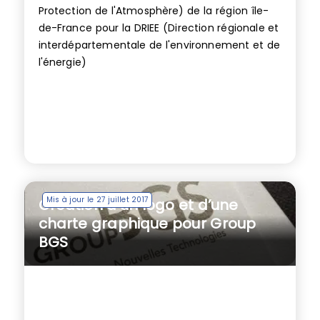
Protection de l'Atmosphère) de la région île-
de-France pour la DRIEE (Direction régionale et
interdépartementale de l'environnement et de
l'énergie)
Mis à jour le 27 juillet 2017
Création d’un logo et d’une
charte graphique pour Group
BGS