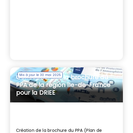
Mis à jour le 30 mai 2025
Conception de la brochure du
PPA de la région île-de-France
pour la DRIEE
Création de la brochure du PPA (Plan de