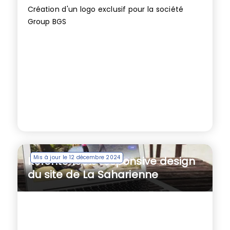
Création d'un logo exclusif pour la société
Group BGS
Mis à jour le 12 décembre 2024
Refonte 100% responsive design
du site de La Saharienne