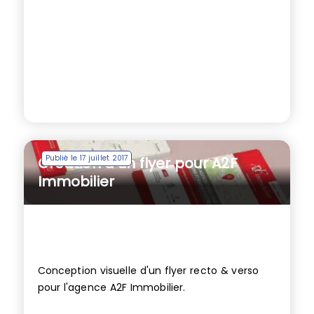
Publié le 17 juillet 2017
Création d’un flyer pour A2F
Immobilier
Conception visuelle d'un flyer recto & verso
pour l'agence A2F Immobilier.