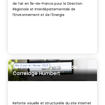
de l'air en Île-de-France pour la Direction
Régionale et Interdépartementale de
l'Environnement et de l'Energie
Mis à jour le 1 février 2025
Refonte du site internet de
Carrelage Humbert
Refonte visuelle et structurelle du site internet