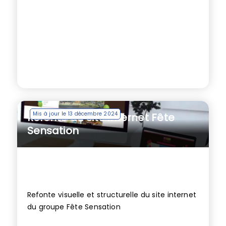
Mis à jour le 13 décembre 2024
Refonte du site internet Fête
Sensation
Refonte visuelle et structurelle du site internet
du groupe Fête Sensation