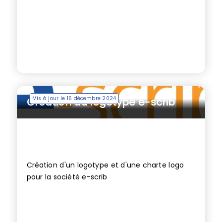
Mis à jour le 16 décembre 2024
Création du logotype e-scrib
Création d'un logotype et d'une charte logo
pour la société e-scrib