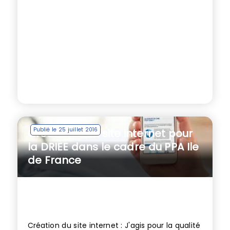
Publié le 25 juillet 2016
Création d’un site internet pour
la DRIEE dans le cadre du PPA Ile
de France
Création du site internet : J'agis pour la qualité