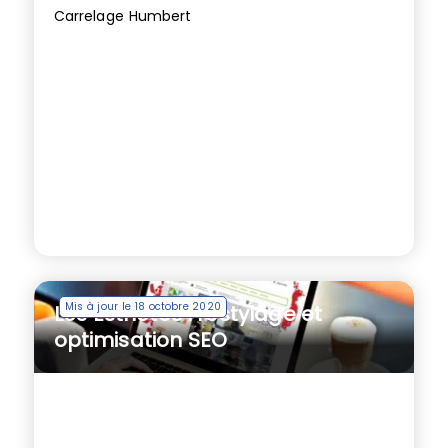
Carrelage Humbert
Mis à jour le 18 octobre 2020
Les Esthètes : restylage et
optimisation SEO