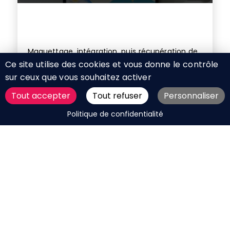
Maquettage, intégration, puis récupération de
Ce site utilise des cookies et vous donne le contrôle
données météo dans un flux XML pour un
affichage sur grand écran.
sur ceux que vous souhaitez activer
Tout accepter
Tout refuser
Personnaliser
DEMANDER UN DEVIS
Politique de confidentialité
Mis à jour le 15 octobre 2024
Identité visuelle de La Boule d’Or