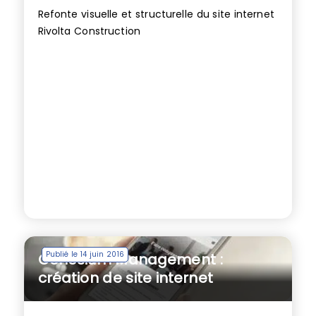
Refonte visuelle et structurelle du site internet
Rivolta Construction
Publié le 14 juin 2016
Cohesium Management :
création de site internet