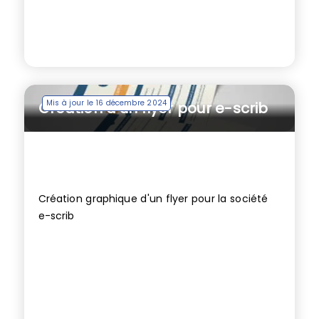
Mis à jour le 16 décembre 2024
Création d’un flyer pour e-scrib
Création graphique d'un flyer pour la société
e-scrib