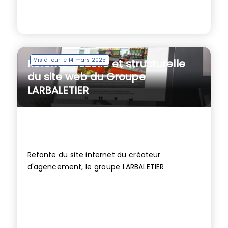
Mis à jour le 14 mars 2025
Refonte visuelle et structurelle
du site web du Groupe
LARBALETIER
Refonte du site internet du créateur
d'agencement, le groupe LARBALETIER