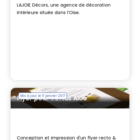
LAJOIE Décors, une agence de décoration
intérieure située dans l’Oise.
Mis à jour le 11 janvier 2017
Flyer pour Vertus Aloe
Conception et impression d'un flyer recto &