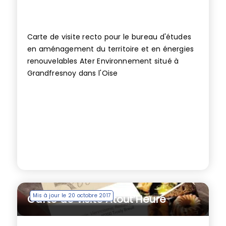
Carte de visite recto pour le bureau d'études
en aménagement du territoire et en énergies
renouvelables Ater Environnement situé à
Grandfresnoy dans l'Oise
Mis à jour le 20 octobre 2017
Carte de visite Atout’Heure