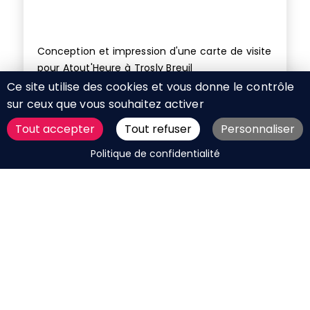
Conception et impression d'une carte de visite
pour Atout'Heure à Trosly Breuil
Ce site utilise des cookies et vous donne le contrôle
sur ceux que vous souhaitez activer
Tout accepter
Tout refuser
Personnaliser
DEMANDER UN DEVIS
Politique de confidentialité
Mis à jour le 20 février 2025
Optimisation SEO : achat-