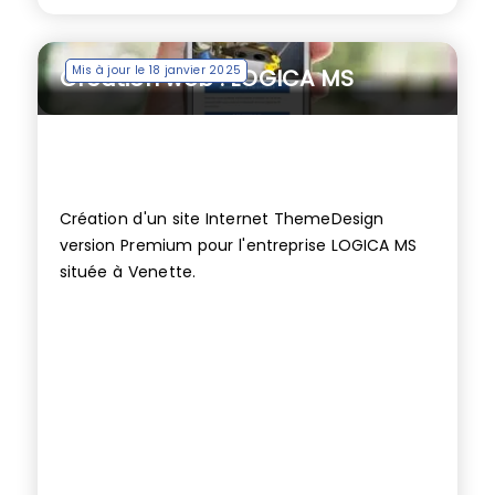
Mis à jour le 18 janvier 2025
Création web : LOGICA MS
Création d'un site Internet ThemeDesign
version Premium pour l'entreprise LOGICA MS
située à Venette.