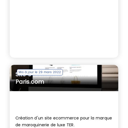
Mis à jour le 29 mars 2022
Site e-commerce www.TER-
Paris.com
Création d'un site ecommerce pour la marque
de maroquinerie de luxe TER.