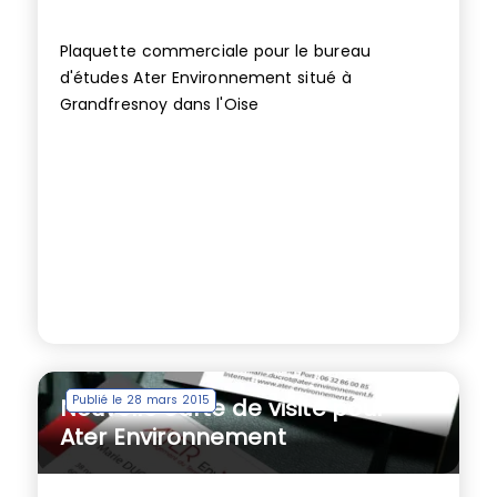
Plaquette commerciale pour le bureau
d'études Ater Environnement situé à
Grandfresnoy dans l'Oise
Publié le 28 mars 2015
Nouvelle carte de visite pour
Ater Environnement