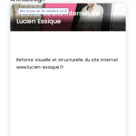
Mis à jour le 20 octobre 2021
Refonte du site internet de
Lucien Essique
Refonte visuelle et structurelle du site internet
www.lucien-essique.fr