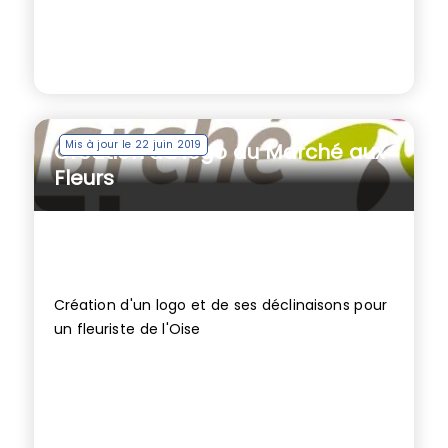
Mis à jour le 22 juin 2019
Création du logo du Marché aux
Fleurs
Création d'un logo et de ses déclinaisons pour
un fleuriste de l'Oise