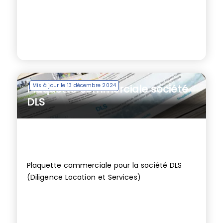
Mis à jour le 13 décembre 2024
Plaquette commerciale société
DLS
Plaquette commerciale pour la société DLS
(Diligence Location et Services)