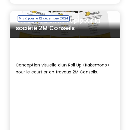
Mis à jour le 12 décembre 2024
Création d’un Roll Up pour la
société 2M Conseils
Conception visuelle d'un Roll Up (Kakemono)
pour le courtier en travaux 2M Conseils.