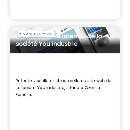
Publié le 31 juillet 2018
Refonte du site internet de la
société You Industrie
Refonte visuelle et structurelle du site web de
la société You Industrie, située à Ozoir la
Ferrière.