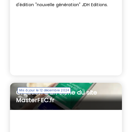
d'édition "nouvelle génération" JDH Editions.
Mis à jour le 12 décembre 2024
Création d’un clone du site
MasterFEC.fr