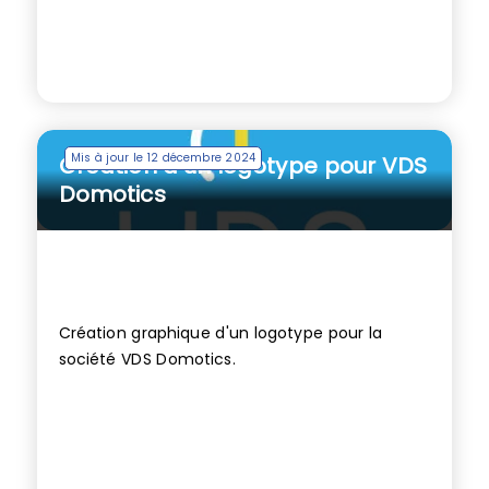
Mis à jour le 12 décembre 2024
Création d’un logotype pour VDS
Domotics
Création graphique d'un logotype pour la
société VDS Domotics.