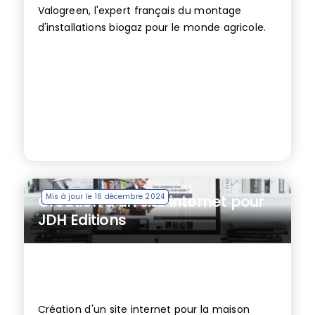
Valogreen, l'expert français du montage
d'installations biogaz pour le monde agricole.
Mis à jour le 16 décembre 2024
Création d’un site internet pour
JDH Editions
Création d'un site internet pour la maison