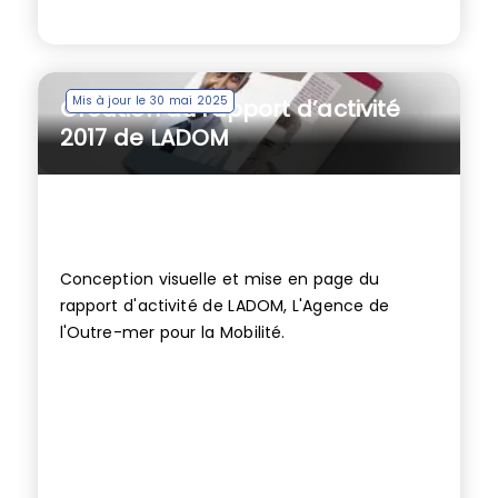
Mis à jour le 30 mai 2025
Création du rapport d’activité
2017 de LADOM
Conception visuelle et mise en page du
rapport d'activité de LADOM, L'Agence de
l'Outre-mer pour la Mobilité.