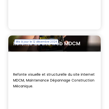
Mis à jour le 12 décembre 2024
Refonte du site web MDCM
Refonte visuelle et structurelle du site internet
MDCM, Maintenance Dépannage Construction
Mécanique.