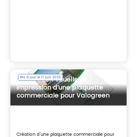
Mis à jour le 17 juin 2025
Conception visuelle et
impression d’une plaquette
commerciale pour Valogreen
Création d'une plaquette commerciale pour