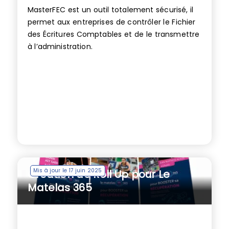
MasterFEC est un outil totalement sécurisé, il
permet aux entreprises de contrôler le Fichier
des Écritures Comptables et de le transmettre
à l’administration.
Mis à jour le 17 juin 2025
Création de Roll Up pour Le
Matelas 365