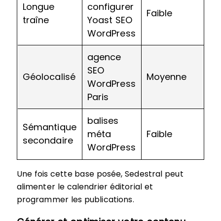
Longue
configurer
Faible
C
traîne
Yoast SEO
WordPress
agence
SEO
Géolocalisé
Moyenne
Q
WordPress
Paris
balises
Sémantique
méta
Faible
C
secondaire
WordPress
Une fois cette base posée, Sedestral peut
alimenter le calendrier éditorial et
programmer les publications.