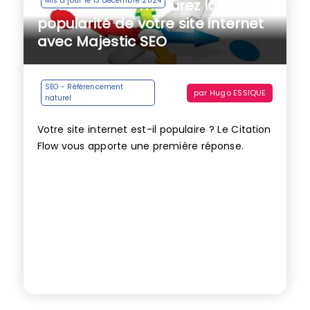
Mis à jour le 13 décembre 2024
Citation Flow : mesurez la
popularité de votre site internet
avec Majestic SEO
SEO - Référencement
par
Hugo ESSIQUE
naturel
Votre site internet est-il populaire ? Le Citation
Flow vous apporte une première réponse.