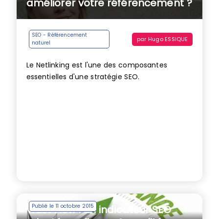
améliorer votre référencement ?
SEO - Référencement
par
Hugo ESSIQUE
naturel
Le Netlinking est l'une des composantes
essentielles d'une stratégie SEO.
Publié le 11 octobre 2015
Trust Flow : un indicateur SEO