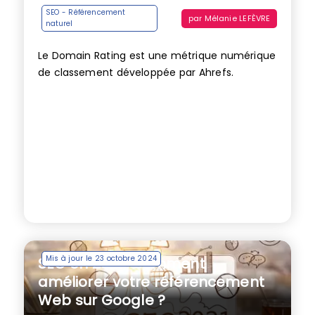
SEO - Référencement
par
Mélanie LEFÈVRE
naturel
Le Domain Rating est une métrique numérique
de classement développée par Ahrefs.
Mis à jour le 23 octobre 2024
SEO en 2021 : comment
améliorer votre référencement
Web sur Google ?