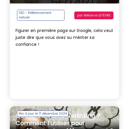
SEO - Référencement
par
Mélanie LEFÈVRE
naturel
Figurer en première page sur Google, cela veut
juste dire que vous avez su mériter sa
confiance !
Mis à jour le 17 décembre 2024
Qu’est-ce que le Netlinking ?
Comment l’utiliser pour