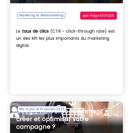
par
Hugo ESSIQUE
Marketing et Webmarketing
Le
taux de clics
(CTR - click-through rate) est
un des KPI les plus importants du marketing
digital.
Mis à jour le 15 janvier 2025
Google AdWords : comment
créer et optimiser votre
campagne ?