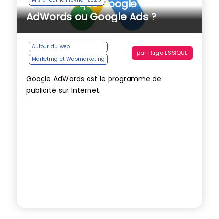
Mis à jour le 1 février 2025
Qu’est-ce que Google
AdWords ou Google Ads ?
Autour du web
par
Hugo ESSIQUE
Marketing et Webmarketing
Google AdWords est le programme de
publicité sur Internet.