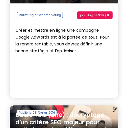
par
Hugo ESSIQUE
Marketing et Webmarketing
Créer et mettre en ligne une campagne
Google AdWords est à la portée de tous. Pour
la rendre rentable, vous devrez définir une
bonne stratégie et l'optimiser.
Publié le 28 février 2016
Balise Title (titre) : décryptage
d’un critère SEO majeur pour