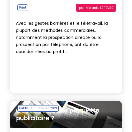
par
Mélanie LEFÈVRE
Print
Avec les gestes barrières et le télétravail, la
plupart des méthodes commerciales,
notamment la prospection directe ou la
prospection par téléphone, ont dû être
abandonnées au profit...
Publié le 18 janvier 2021
Qu’est-ce qu’une plaquette
publicitaire ?