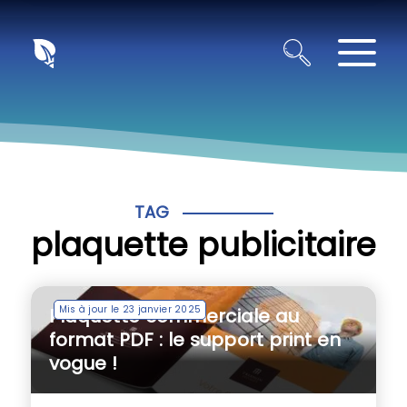
Panneau de gestion des cookies
TAG
plaquette publicitaire
Mis à jour le 23 janvier 2025
Plaquette commerciale au
format PDF : le support print en
vogue !