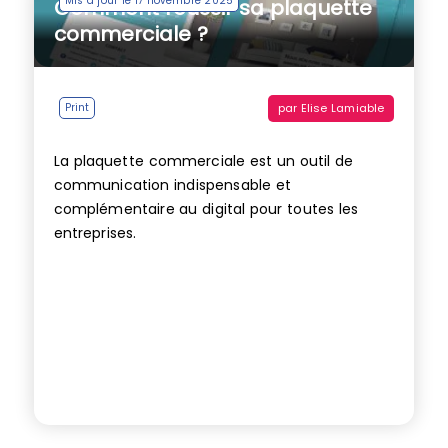
Mis à jour le 17 novembre 2025
Comment réussir sa plaquette
commerciale ?
par
Elise Lamiable
Print
La plaquette commerciale est un outil de
communication indispensable et
complémentaire au digital pour toutes les
entreprises.