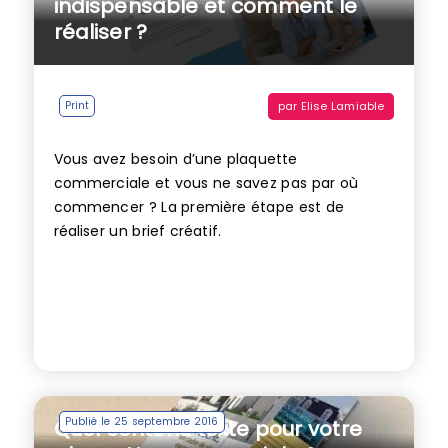
indispensable et comment le
réaliser ?
par
Elise Lamiable
Print
Vous avez besoin d’une plaquette
commerciale et vous ne savez pas par où
commencer ? La première étape est de
réaliser un brief créatif.
Publié le 25 septembre 2016
Quel contenu texte pour votre