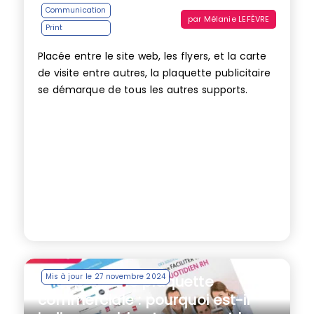
Communication
par
Mélanie LEFÈVRE
Print
Placée entre le site web, les flyers, et la carte
de visite entre autres, la plaquette publicitaire
se démarque de tous les autres supports.
Mis à jour le 27 novembre 2024
Brief pour une plaquette
commerciale : pourquoi est-il