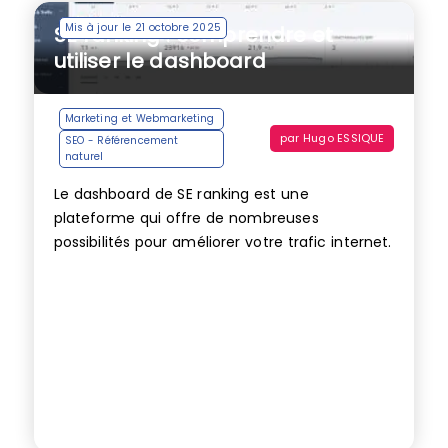
Mis à jour le 21 octobre 2025
SE ranking : comprendre et
utiliser le dashboard
Marketing et Webmarketing
par
Hugo ESSIQUE
SEO - Référencement
naturel
Le dashboard de SE ranking est une
plateforme qui offre de nombreuses
possibilités pour améliorer votre trafic internet.