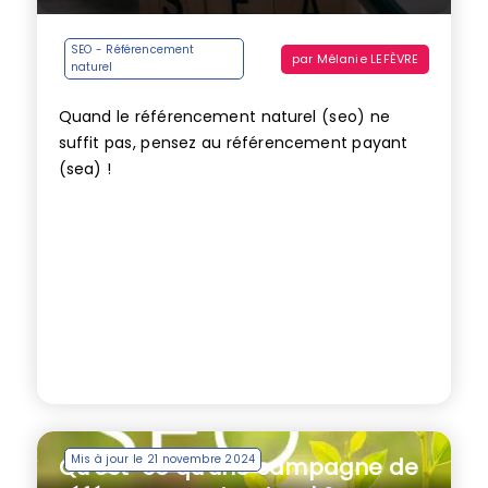
SEO - Référencement
par
Mélanie LEFÈVRE
naturel
Quand le référencement naturel (seo) ne
suffit pas, pensez au référencement payant
(sea) !
Mis à jour le 21 novembre 2024
Qu’est-ce qu’une campagne de