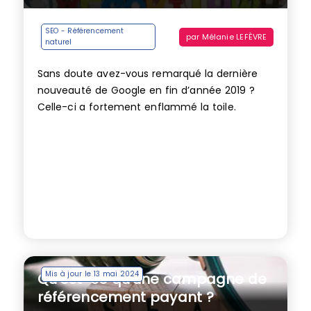
SEO - Référencement
par
Mélanie LEFÈVRE
naturel
Sans doute avez-vous remarqué la dernière
nouveauté de Google en fin d’année 2019 ?
Celle-ci a fortement enflammé la toile.
Mis à jour le 13 mai 2024
Qu’est-ce qu’une campagne de
référencement payant ?