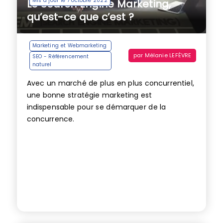
Mis à jour le 7 octobre 2022
Le Search Engine Marketing,
qu’est-ce que c’est ?
Marketing et Webmarketing
par
Mélanie LEFÈVRE
SEO - Référencement
naturel
Avec un marché de plus en plus concurrentiel,
une bonne stratégie marketing est
indispensable pour se démarquer de la
concurrence.