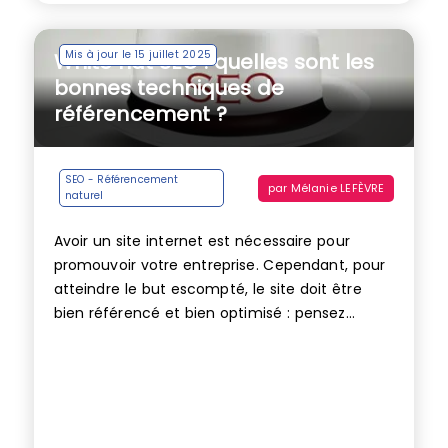
Mis à jour le 15 juillet 2025
White hat SEO : quelles sont les
bonnes techniques de
référencement ?
SEO - Référencement
par
Mélanie LEFÈVRE
naturel
Avoir un site internet est nécessaire pour
promouvoir votre entreprise. Cependant, pour
atteindre le but escompté, le site doit être
bien référencé et bien optimisé : pensez...