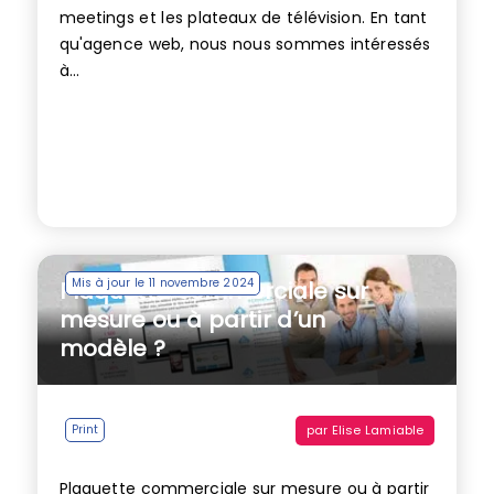
meetings et les plateaux de télévision. En tant
qu'agence web, nous nous sommes intéressés
à...
Mis à jour le 11 novembre 2024
Plaquette commerciale sur
mesure ou à partir d’un
modèle ?
par
Elise Lamiable
Print
Plaquette commerciale sur mesure ou à partir