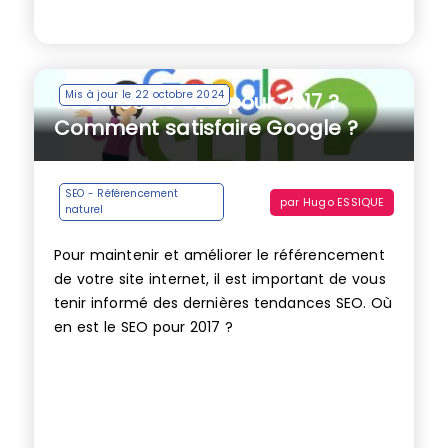
Mis à jour le 22 octobre 2024
Où en est le SEO pour 2017 ?
Comment satisfaire Google ?
SEO - Référencement
par
Hugo ESSIQUE
naturel
Pour maintenir et améliorer le référencement
de votre site internet, il est important de vous
tenir informé des dernières tendances SEO. Où
en est le SEO pour 2017 ?