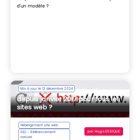
d'un modèle ?
Mis à jour le 13 décembre 2024
SSL et HTTPS, une obligation
depuis janvier 2017 pour tous les
sites web ?
Hébergement site web
par
Hugo ESSIQUE
SEO - Référencement
naturel