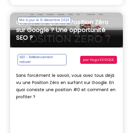
Mis à jour le 13 décembre 2023
Qu’est-ce qu’une Position Zéro
sur Google ? Une opportunité
SEO ?
SEO - Référencement
par
Hugo ESSIQUE
naturel
Sans forcément le savoir, vous avez tous déjà
vu une Position Zéro en surfant sur Google. En
quoi consiste une position #0 et comment en
profiter ?