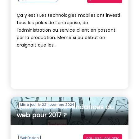
Ça y est ! Les technologies mobiles ont investi
tous les pôles de l’entreprise, de
l’administration au service client en passant
par la production. Même si au début on
craignait que les...
Mis à jour le 22 novembre 2024
Quelles sont les tendances du
web pour 2017 ?
par
Elise Lamiable
WebDesign