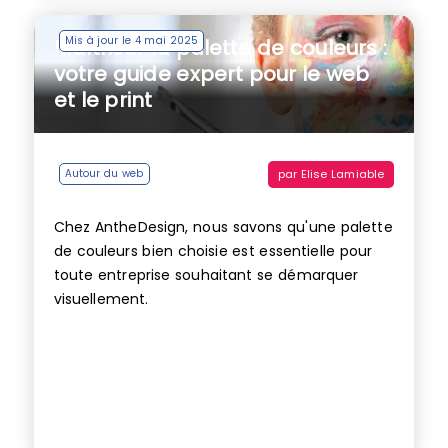
Mis à jour le 4 mai 2025
Maîtriser la palette de couleurs :
votre guide expert pour le web
et le print
par
Elise Lamiable
Autour du web
Chez AntheDesign, nous savons qu'une palette
de couleurs bien choisie est essentielle pour
toute entreprise souhaitant se démarquer
visuellement.