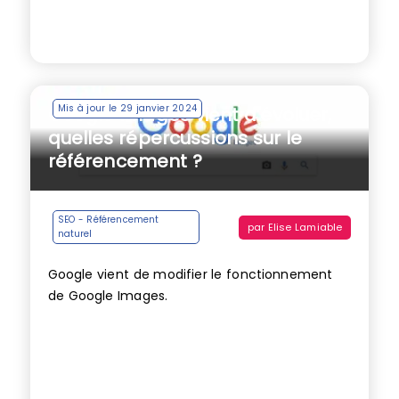
Mis à jour le 29 janvier 2024
Google Images vient d’évoluer,
quelles répercussions sur le
référencement ?
SEO - Référencement
par
Elise Lamiable
naturel
Google vient de modifier le fonctionnement
de Google Images.