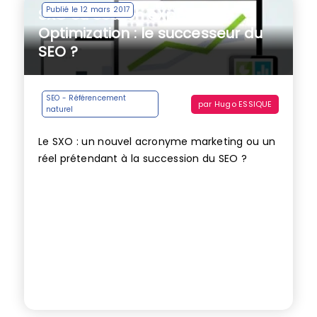
Publié le 12 mars 2017
SXO ou Search eXperience
Optimization : le successeur du
SEO ?
SEO - Référencement
par
Hugo ESSIQUE
naturel
Le SXO : un nouvel acronyme marketing ou un
réel prétendant à la succession du SEO ?