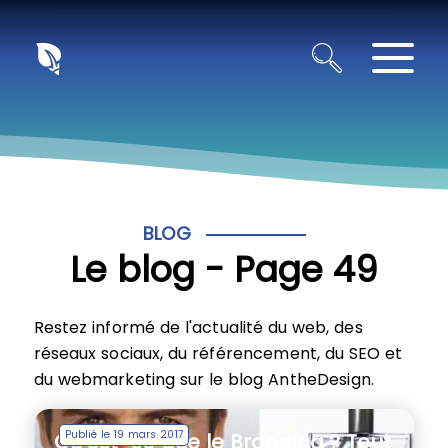
Panneau de gestion des cookies
BLOG
Le blog - Page 49
Restez informé de l'actualité du web, des
réseaux sociaux, du référencement, du SEO et
du webmarketing sur le blog AntheDesign.
Publié le 19 mars 2017
Qu’est-ce que le Branding ? Tout