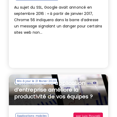
Au sujet du SSL, Google avait annoncé en
septembre 2016 : « à partir de janvier 2017,
Chrome 56 indiquera dans la barre d’adresse
un message signalant un danger pour certains
sites web non...
Mis à jour le 21 février 2024
Comment une application
d’entreprise améliore la
productivité de vos équipes ?
par
Luis Picurelli
Applications mobiles