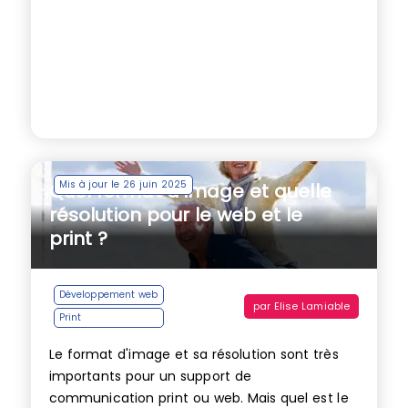
Mis à jour le 26 juin 2025
Quel format d’image et quelle
résolution pour le web et le
print ?
Développement web
par
Elise Lamiable
Print
Le format d'image et sa résolution sont très
importants pour un support de
communication print ou web. Mais quel est le