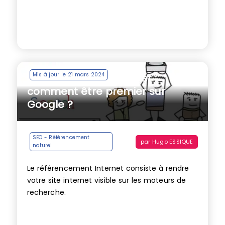
Mis à jour le 21 mars 2024
Référencement Internet :
comment être premier sur
Google ?
SEO - Référencement
par
Hugo ESSIQUE
naturel
Le référencement Internet consiste à rendre
votre site internet visible sur les moteurs de
recherche.