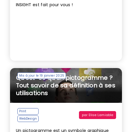
INSIGHT est fait pour vous !
Mis à jour le 19 janvier 2025
Qu’est-ce qu’un pictogramme ?
Tout savoir de sa définition à ses
utilisations
Print
par
Elise Lamiable
WebDesign
Un pictogramme est un symbole graphique