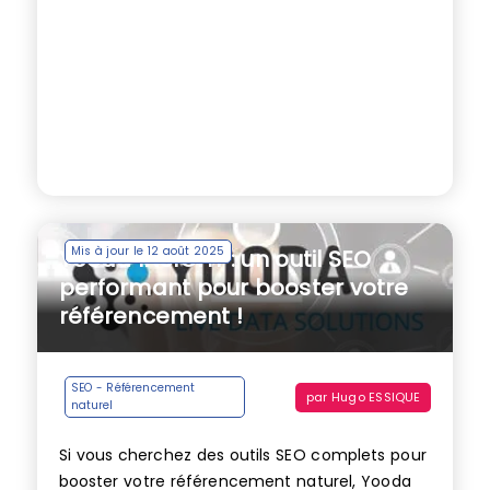
Mis à jour le 12 août 2025
Yooda INSIGHT : un outil SEO
performant pour booster votre
référencement !
SEO - Référencement
par
Hugo ESSIQUE
naturel
Si vous cherchez des outils SEO complets pour
booster votre référencement naturel, Yooda