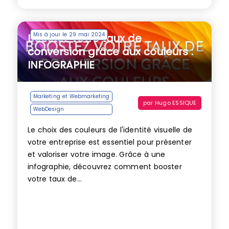
Mis à jour le 29 mai 2024
Boostez votre taux de
conversion grâce aux couleurs :
INFOGRAPHIE
Marketing et Webmarketing
par
Hugo ESSIQUE
WebDesign
Le choix des couleurs de l'identité visuelle de
votre entreprise est essentiel pour présenter
et valoriser votre image. Grâce à une
infographie, découvrez comment booster
votre taux de...