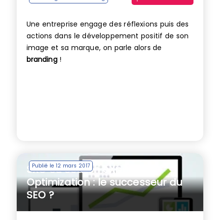
Une entreprise engage des réflexions puis des
actions dans le développement positif de son
image et sa marque, on parle alors de
branding
!
Publié le 12 mars 2017
SXO ou Search eXperience
Optimization : le successeur du
SEO ?