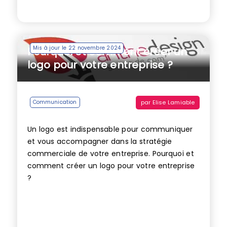
Mis à jour le 22 novembre 2024
Pourquoi et comment créer un
logo pour votre entreprise ?
par
Elise Lamiable
Communication
Un logo est indispensable pour communiquer
et vous accompagner dans la stratégie
commerciale de votre entreprise. Pourquoi et
comment créer un logo pour votre entreprise
?