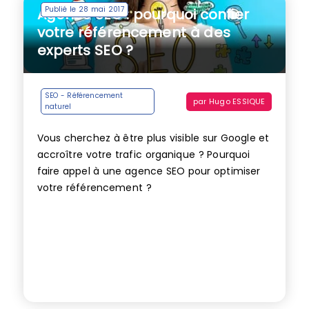
Publié le 28 mai 2017
Agence SEO : pourquoi confier
votre référencement à des
experts SEO ?
SEO - Référencement
par
Hugo ESSIQUE
naturel
Vous cherchez à être plus visible sur Google et
accroître votre trafic organique ? Pourquoi
faire appel à une agence SEO pour optimiser
votre référencement ?