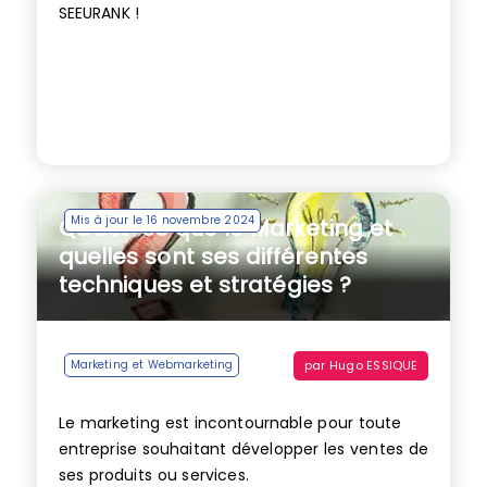
SEEURANK !
Mis à jour le 16 novembre 2024
Qu’est-ce que le Marketing et
quelles sont ses différentes
techniques et stratégies ?
par
Hugo ESSIQUE
Marketing et Webmarketing
Le marketing est incontournable pour toute
entreprise souhaitant développer les ventes de
ses produits ou services.