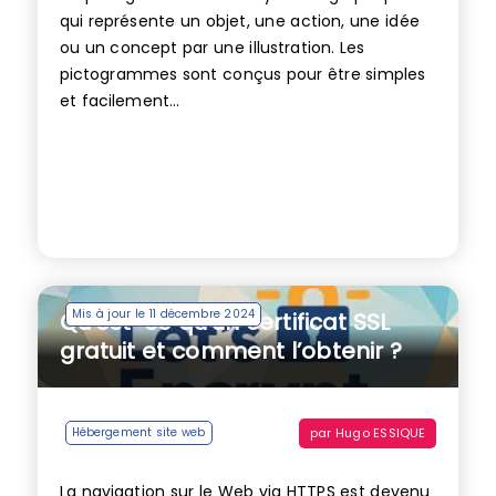
qui représente un objet, une action, une idée
ou un concept par une illustration. Les
pictogrammes sont conçus pour être simples
et facilement...
Mis à jour le 11 décembre 2024
Qu’est-ce qu’un certificat SSL
gratuit et comment l’obtenir ?
par
Hugo ESSIQUE
Hébergement site web
La navigation sur le Web via HTTPS est devenu