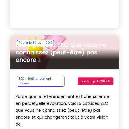
Publié le 30 avril 2017
Les 5 astuces SEO que vous ne
connaissez (peut-être) pas
encore !
SEO - Référencement
par
Hugo ESSIQUE
naturel
Parce que le référencement est une science
en perpétuelle évolution, voici 5 astuces SEO
que vous ne connaissiez (peut-être) pas
encore et qui changeront tout à votre vision
de...