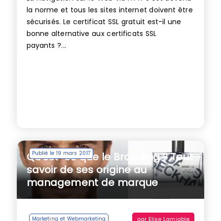
la norme et tous les sites internet doivent être
sécurisés. Le certificat SSL gratuit est-il une
bonne alternative aux certificats SSL
payants ?...
Publié le 19 mars 2017
Qu’est-ce que le Branding ? Tout
savoir de ses origine au
management de marque
par
Elise Lamiable
Marketing et Webmarketing