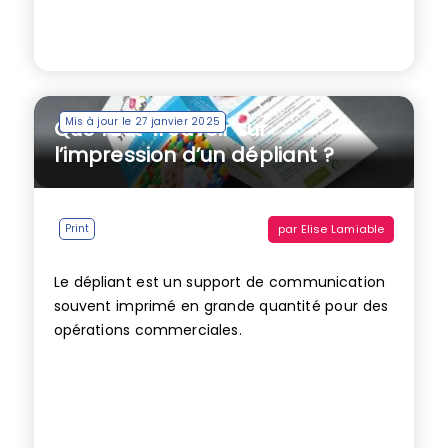
Mis à jour le 27 janvier 2025
Que faut-il savoir sur
l’impression d’un dépliant ?
par
Elise Lamiable
Print
Le dépliant est un support de communication
souvent imprimé en grande quantité pour des
opérations commerciales.