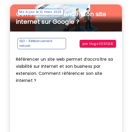
Mis à jour le 10 mars 2025
Comment référencer son site
internet sur Google ?
SEO - Référencement
par
Hugo ESSIQUE
naturel
Référencer un site web permet d’accroître sa
visibilité sur Internet et son business par
extension. Comment référencer son site
internet ?