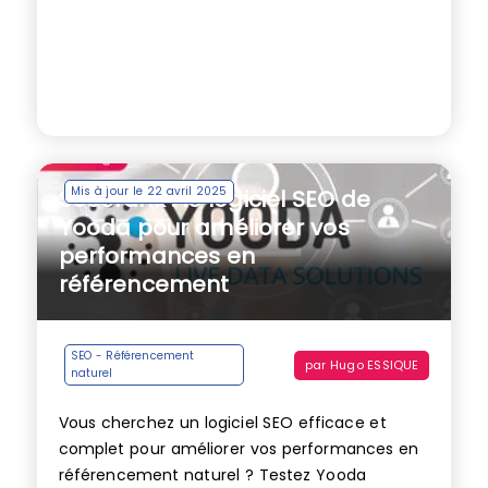
Mis à jour le 22 avril 2025
SeeUrank : le logiciel SEO de
Yooda pour améliorer vos
performances en
référencement
SEO - Référencement
par
Hugo ESSIQUE
naturel
Vous cherchez un logiciel SEO efficace et
complet pour améliorer vos performances en
référencement naturel ? Testez Yooda