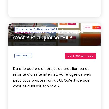
Mis à jour le 16 décembre 2024
Kit UI DESIGN : qu’est-ce que
c’est ? Et à quoi sert-il ?
par
Elise Lamiable
WebDesign
Dans le cadre d’un projet de création ou de
refonte d’un site internet, votre agence web
peut vous proposer un Kit UI. Qu’est-ce que
c’est et quel est son rôle ?