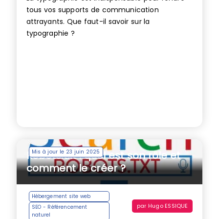
tous vos supports de communication
attrayants. Que faut-il savoir sur la
typographie ?
Mis à jour le 23 juin 2025
Robots.txt : quel est son rôle et
comment le créer ?
Hébergement site web
par
Hugo ESSIQUE
SEO - Référencement
naturel