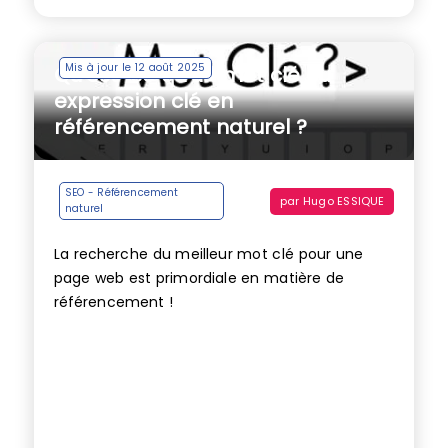
Mis à jour le 12 août 2025
Qu’est-ce qu’un mot clé ou
expression clé en
référencement naturel ?
SEO - Référencement
par
Hugo ESSIQUE
naturel
La recherche du meilleur mot clé pour une
page web est primordiale en matière de
référencement !