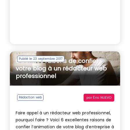
Publié le 23 septembre 2017
6 bonnes raisons de confier
votre blog à un rédacteur web
professionnel
par
Éric NUEVO
Rédaction web
Faire appel à un rédacteur web professionnel,
pourquoi faire ? Voici 6 excellentes raisons de
confier l’animation de votre blog d’entreprise à