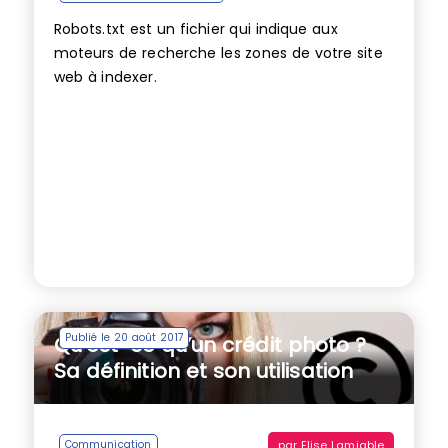
Robots.txt est un fichier qui indique aux
moteurs de recherche les zones de votre site
web à indexer.
Publié le 20 août 2017
Qu’est-ce qu’un crédit photo ?
Sa définition et son utilisation
par
Elise Lamiable
Communication