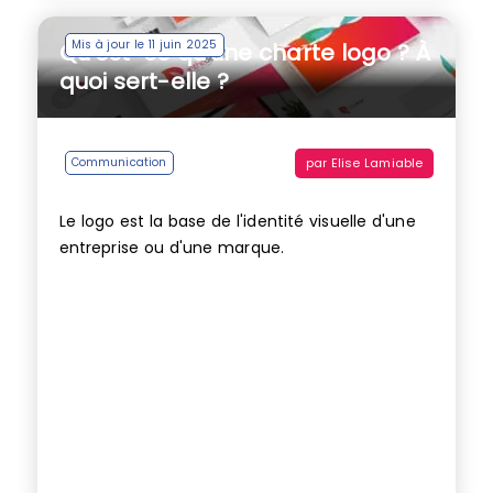
Mis à jour le 11 juin 2025
Qu’est-ce qu’une charte logo ? À
quoi sert-elle ?
par
Elise Lamiable
Communication
Le logo est la base de l'identité visuelle d'une
entreprise ou d'une marque.