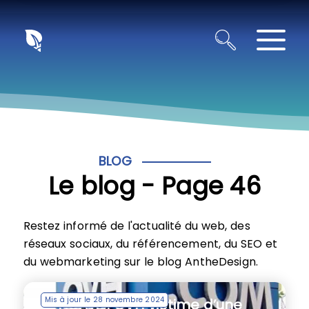
Panneau de gestion des cookies
BLOG
Le blog - Page 46
Restez informé de l'actualité du web, des
réseaux sociaux, du référencement, du SEO et
du webmarketing sur le blog AntheDesign.
Mis à jour le 28 novembre 2024
OVHGATE : OVH victime d’une