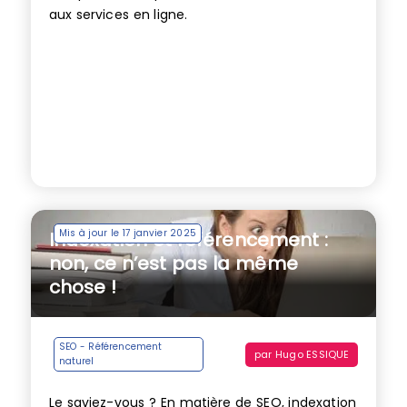
aux services en ligne.
Mis à jour le 17 janvier 2025
Indexation et référencement :
non, ce n’est pas la même
chose !
SEO - Référencement
par
Hugo ESSIQUE
naturel
Le saviez-vous ? En matière de SEO, indexation