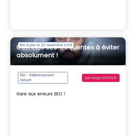
Mis à jour le 22 novembre 2024
6 erreurs SEO fréquentes à éviter
absolument !
SEO - Référencement
par
Hugo ESSIQUE
naturel
Gare aux erreurs SEO !