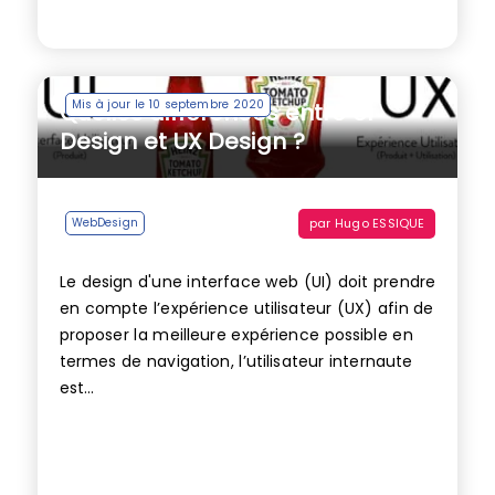
Mis à jour le 10 septembre 2020
Quelles différences entre UI
Design et UX Design ?
par
Hugo ESSIQUE
WebDesign
Le design d'une interface web (UI) doit prendre
en compte l’expérience utilisateur (UX) afin de
proposer la meilleure expérience possible en
termes de navigation, l’utilisateur internaute
est...