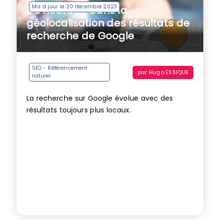
Mis à jour le 20 décembre 2023
Du nouveau dans la
géolocalisation des résultats de
recherche de Google
SEO - Référencement
par
Hugo ESSIQUE
naturel
La recherche sur Google évolue avec des
résultats toujours plus locaux.