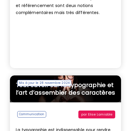
et référencement sont deux notions
complémentaires mais très différentes.
Mis à jour le 28 novembre 2024
Tout savoir sur la typographie et
l’art d’assembler des caractères
par
Elise Lamiable
Communication
La typographie est indispensable pour rendre