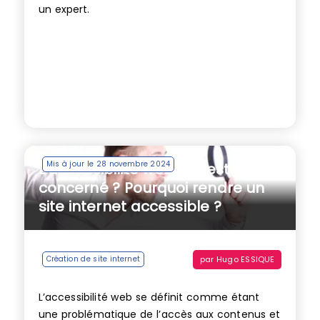
un expert.
Mis à jour le 28 novembre 2024
L’accessibilité web, qui est
concerné ? Pourquoi rendre un
site internet accessible ?
par
Hugo ESSIQUE
Création de site internet
L’accessibilité web se définit comme étant
une problématique de l’accès aux contenus et