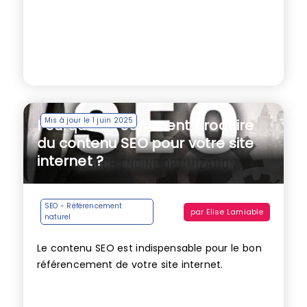
Mis à jour le 1 juin 2025
Pourquoi et comment produire
du contenu SEO pour votre site
internet ?
SEO - Référencement
par
Elise Lamiable
naturel
Le contenu SEO est indispensable pour le bon
référencement de votre site internet.