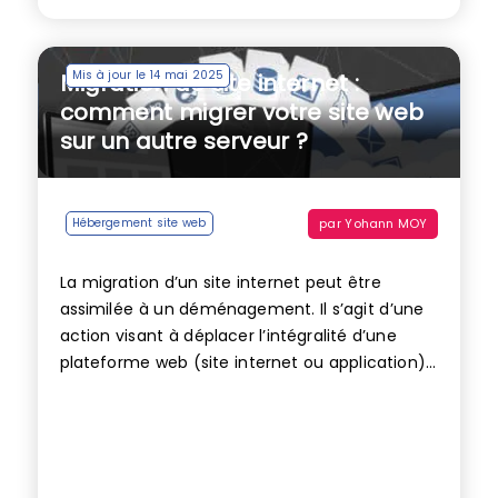
Mis à jour le 14 mai 2025
Migration de site internet :
comment migrer votre site web
sur un autre serveur ?
par
Yohann MOY
Hébergement site web
La migration d’un site internet peut être
assimilée à un déménagement. Il s’agit d’une
action visant à déplacer l’intégralité d’une
plateforme web (site internet ou application)...