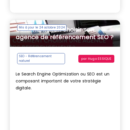
Mis à jour le 24 octobre 2024
Comment bien choisir son
agence de référencement SEO ?
SEO - Référencement
par
Hugo ESSIQUE
naturel
Le Search Engine Optimization ou SEO est un
composant important de votre stratégie
digitale.