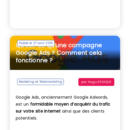
Publié le 27 avril 2019
Qu’est-ce qu’une campagne
Google Ads ? Comment cela
fonctionne ?
par
Hugo ESSIQUE
Marketing et Webmarketing
Google Ads, anciennement Google Adwords,
est un
formidable moyen d’acquérir du trafic
sur votre site internet
ainsi que des clients
potentiels.