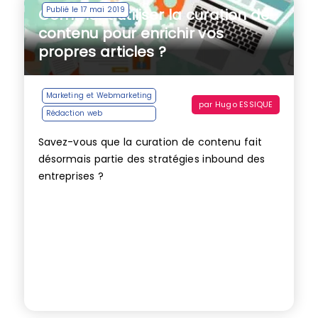
Publié le 17 mai 2019
Comment utiliser la curation de
contenu pour enrichir vos
propres articles ?
Marketing et Webmarketing
par
Hugo ESSIQUE
Rédaction web
Savez-vous que la curation de contenu fait
désormais partie des stratégies inbound des
entreprises ?