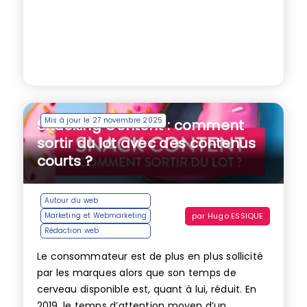
Mis à jour le 27 novembre 2025
Snacking Content : comment
sortir du lot avec des contenus
courts ?
Autour du web
par
Hugo ESSIQUE
Marketing et Webmarketing
Rédaction web
Le consommateur est de plus en plus sollicité
par les marques alors que son temps de
cerveau disponible est, quant à lui, réduit. En
2019, le temps d’attention moyen d’un