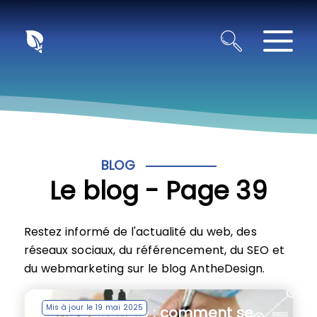
Panneau de gestion des cookies
BLOG
Le blog - Page 39
Restez informé de l'actualité du web, des
réseaux sociaux, du référencement, du SEO et
du webmarketing sur le blog AntheDesign.
Mis à jour le 19 mai 2025
Ligne éditoriale : comment se