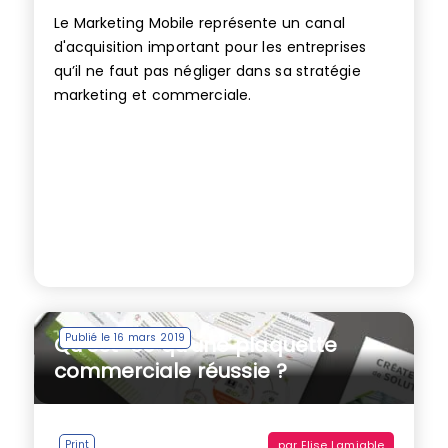
Le Marketing Mobile représente un canal
d'acquisition important pour les entreprises
qu’il ne faut pas négliger dans sa stratégie
marketing et commerciale.
Publié le 16 mars 2019
Qu’est-ce qu’une plaquette
commerciale réussie ?
par
Elise Lamiable
Print