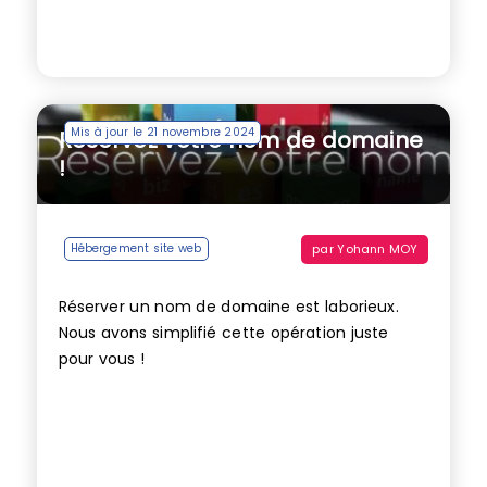
Mis à jour le 21 novembre 2024
Réservez votre nom de domaine
!
par
Yohann MOY
Hébergement site web
Réserver un nom de domaine est laborieux.
Nous avons simplifié cette opération juste
pour vous !