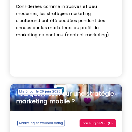
Considérées comme intrusives et peu
modernes, les stratégies marketing
d'outbound ont été boudées pendant des
années par les marketeurs au profit du
marketing de contenu (content marketing).
Mis à jour le 26 juin 2025
Pourquoi miser sur une stratégie
marketing mobile ?
par
Hugo ESSIQUE
Marketing et Webmarketing