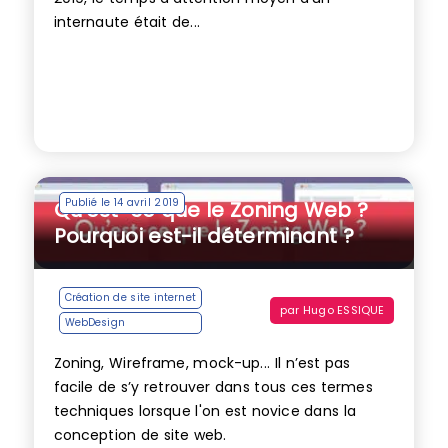
internaute était de...
Publié le 14 avril 2019
Qu’est-ce que le Zoning Web ?
Pourquoi est-il déterminant ?
Création de site internet
par
Hugo ESSIQUE
WebDesign
Zoning, Wireframe, mock-up... Il n’est pas
facile de s’y retrouver dans tous ces termes
techniques lorsque l'on est novice dans la
conception de site web.