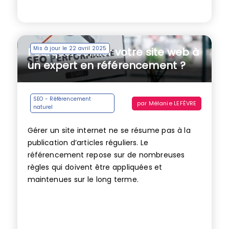
Mis à jour le 22 avril 2025
Pourquoi confier votre site web à
un expert en référencement ?
SEO - Référencement
par
Mélanie LEFÈVRE
naturel
Gérer un site internet ne se résume pas à la
publication d’articles réguliers. Le
référencement repose sur de nombreuses
règles qui doivent être appliquées et
maintenues sur le long terme.