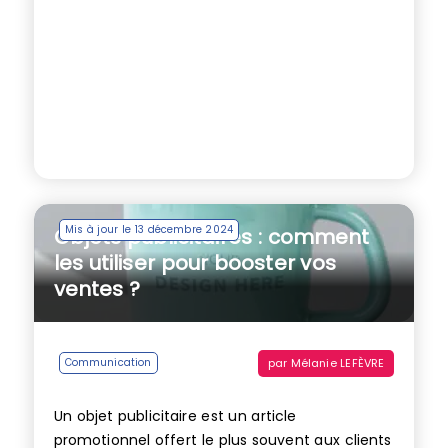
Mis à jour le 13 décembre 2024
Objets publicitaires : comment
les utiliser pour booster vos
ventes ?
par
Mélanie LEFÈVRE
Communication
Un objet publicitaire est un article
promotionnel offert le plus souvent aux clients