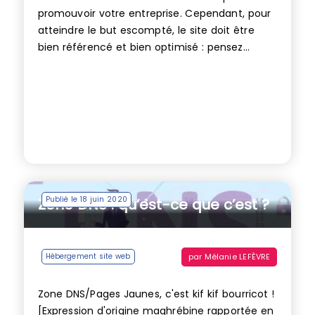
promouvoir votre entreprise. Cependant, pour
atteindre le but escompté, le site doit être
bien référencé et bien optimisé : pensez...
Publié le 18 juin 2020
Zone DNS : qu’est-ce que c’est ?
par
Mélanie LEFÈVRE
Hébergement site web
Zone DNS/Pages Jaunes, c'est kif kif bourricot !
[Expression d'origine maghrébine rapportée en