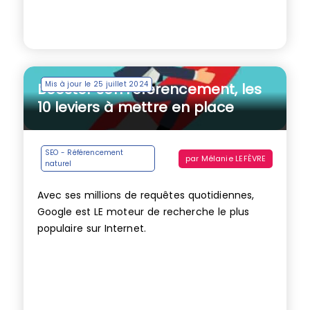
Mis à jour le 25 juillet 2024
Booster son référencement, les
10 leviers à mettre en place
SEO - Référencement
par
Mélanie LEFÈVRE
naturel
Avec ses millions de requêtes quotidiennes,
Google est LE moteur de recherche le plus
populaire sur Internet.