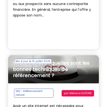
ou aux prospects sans aucune contrepartie
financière. En général, l’entreprise qui l'offre y
appose son nom...
Mis à jour le 15 juillet 2025
White hat SEO : quelles sont les
bonnes techniques de
référencement ?
SEO - Référencement
par
Mélanie LEFÈVRE
naturel
Avoir un site internet est nécessaire pour