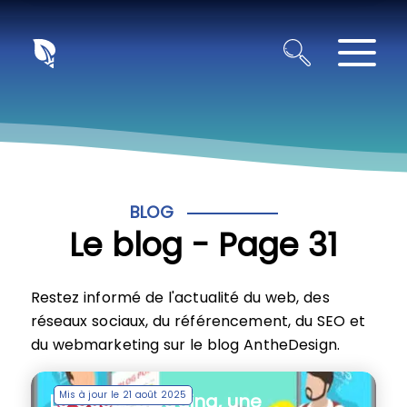
Panneau de gestion des cookies
BLOG
Le blog - Page 31
Restez informé de l'actualité du web, des
réseaux sociaux, du référencement, du SEO et
du webmarketing sur le blog AntheDesign.
Mis à jour le 21 août 2025
Le Guest blogging, une