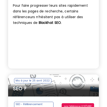
Pour faire progresser leurs sites rapidement
dans les pages de recherche, certains
référenceurs n’hésitent pas à utiliser des
techniques de
Blackhat SEO
.
Mis à jour le 25 avril 2022
Qu’est-ce qu’un audit technique
SEO ?
SEO - Référencement
par
Mélanie LEFÈVRE