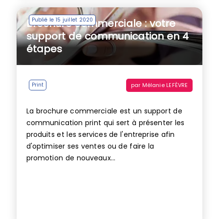
Publié le 15 juillet 2020
Brochure commerciale : votre
support de communication en 4
étapes
par
Mélanie LEFÈVRE
Print
La brochure commerciale est un support de
communication print qui sert à présenter les
produits et les services de l'entreprise afin
d'optimiser ses ventes ou de faire la
promotion de nouveaux...