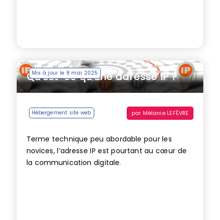
Mis à jour le 8 mai 2025
Qu’est-ce qu’une adresse IP ?
par
Mélanie LEFÈVRE
Hébergement site web
Terme technique peu abordable pour les
novices, l’adresse IP est pourtant au cœur de
la communication digitale.