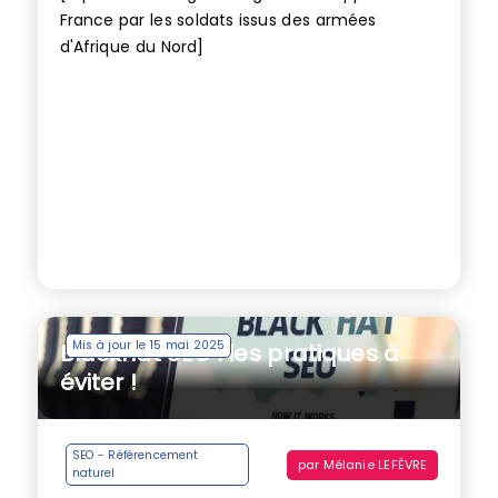
France par les soldats issus des armées
d'Afrique du Nord]
Mis à jour le 15 mai 2025
Blackhat SEO : les pratiques à
éviter !
SEO - Référencement
par
Mélanie LEFÈVRE
naturel