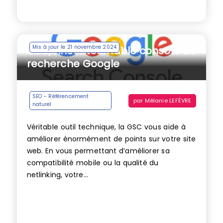
Mis à jour le 21 novembre 2024
GSC, l’incontournable console de
recherche Google
SEO - Référencement
par
Mélanie LEFÈVRE
naturel
Véritable outil technique, la GSC vous aide à
améliorer énormément de points sur votre site
web. En vous permettant d’améliorer sa
compatibilité mobile ou la qualité du
netlinking, votre...