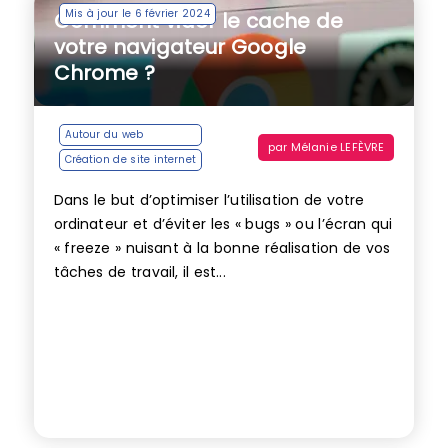
Mis à jour le 6 février 2024
Comment vider le cache de
votre navigateur Google
Chrome ?
Autour du web
par
Mélanie LEFÈVRE
Création de site internet
Dans le but d’optimiser l’utilisation de votre
ordinateur et d’éviter les « bugs » ou l’écran qui
« freeze » nuisant à la bonne réalisation de vos
tâches de travail, il est...