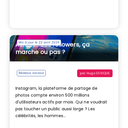
Mis à jour le 22 avril 2024
Acheter des followers, ça
marche ou pas ?
par
Hugo ESSIQUE
Réseaux sociaux
Instagram, la plateforme de partage de
photos compte environ 500 millions
d'utilisateurs actifs par mois. Qui ne voudrait
pas toucher un public aussi large ? Les
célébrités, les hommes...