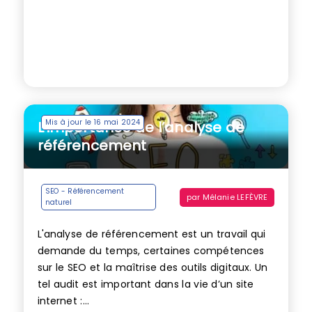
Mis à jour le 16 mai 2024
L’importance de l’analyse de
référencement
SEO - Référencement
par
Mélanie LEFÈVRE
naturel
L'analyse de référencement est un travail qui
demande du temps, certaines compétences
sur le SEO et la maîtrise des outils digitaux. Un
tel audit est important dans la vie d’un site
internet :...