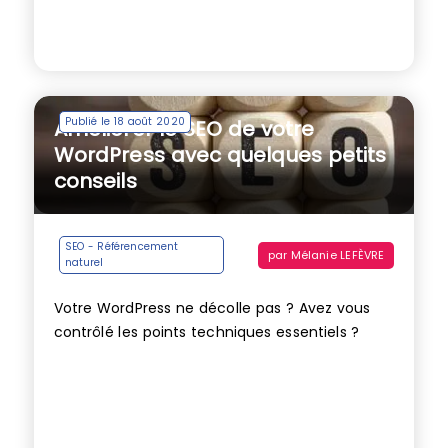
Publié le 18 août 2020
Améliorer le SEO de votre
WordPress avec quelques petits
conseils
SEO - Référencement
par
Mélanie LEFÈVRE
naturel
Votre WordPress ne décolle pas ? Avez vous
contrôlé les points techniques essentiels ?