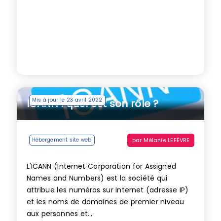
Mis à jour le 23 avril 2022
ICANN : quel est son rôle ?
par
Mélanie LEFÈVRE
Hébergement site web
L'ICANN (Internet Corporation for Assigned
Names and Numbers) est la société qui
attribue les numéros sur Internet (adresse IP)
et les noms de domaines de premier niveau
aux personnes et...