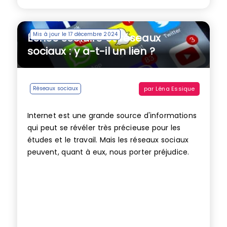
Mis à jour le 17 décembre 2024
Échec scolaire et réseaux
sociaux : y a-t-il un lien ?
par
Léna Essique
Réseaux sociaux
Internet est une grande source d'informations
qui peut se révéler très précieuse pour les
études et le travail. Mais les réseaux sociaux
peuvent, quant à eux, nous porter préjudice.