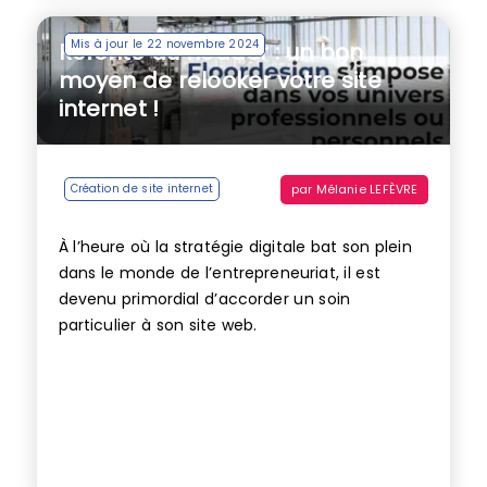
Mis à jour le 22 novembre 2024
Refonte du header : un bon
moyen de relooker votre site
internet !
par
Mélanie LEFÈVRE
Création de site internet
À l’heure où la stratégie digitale bat son plein
dans le monde de l’entrepreneuriat, il est
devenu primordial d’accorder un soin
particulier à son site web.