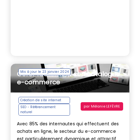
Mis à jour le 23 janvier 2024
Gérer facilement son catalogue
e-commerce
Création de site internet
par
Mélanie LEFÈVRE
SEO - Référencement
naturel
Avec 85% des internautes qui effectuent des
achats en ligne, le secteur du e-commerce
est particulièrement dynamique et attractif