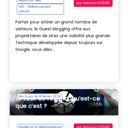
Rédaction web
par
Mélanie LEFÈVRE
SEO - Référencement
naturel
Parfait pour attirer un grand nombre de
visiteurs, le Guest blogging offre aux
propriétaires de sites une visibilité plus grande.
Technique développée depuis toujours sur
Google, vous allez...
Mis à jour le 14 février 2024
Le taux de rebond, qu’est-ce
que c’est ?
par
Mélanie LEFÈVRE
Marketing et Webmarketing