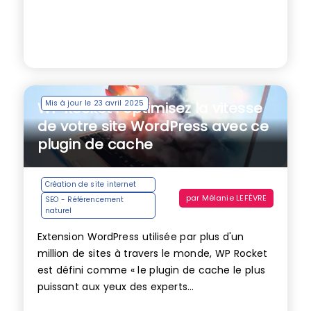
Mis à jour le 23 avril 2025
WP Rocket : optimisez la vitesse
de votre site WordPress avec ce
plugin de cache
Création de site internet
par
Mélanie LEFÈVRE
SEO - Référencement
naturel
Extension WordPress utilisée par plus d'un
million de sites à travers le monde, WP Rocket
est défini comme « le plugin de cache le plus
puissant aux yeux des experts...