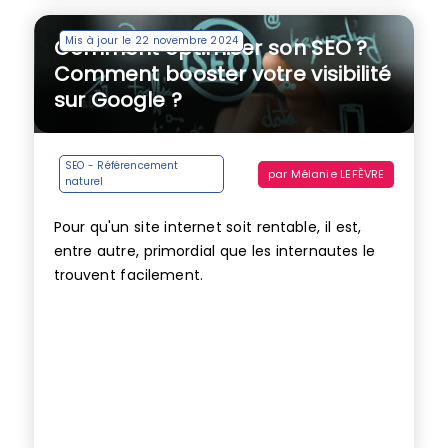
Mis à jour le 22 novembre 2024
Comment optimiser son SEO ?
Comment booster votre visibilité
sur Google ?
SEO - Référencement
par
Mélanie LEFÈVRE
naturel
Pour qu'un site internet soit rentable, il est,
entre autre, primordial que les internautes le
trouvent facilement.