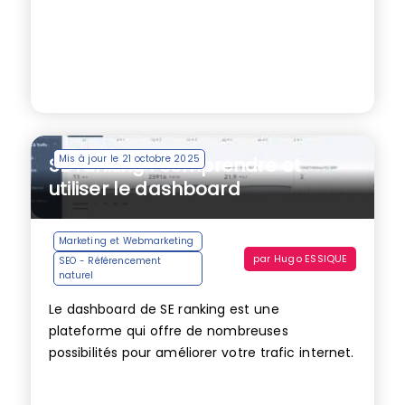
Mis à jour le 21 octobre 2025
SE ranking : comprendre et
utiliser le dashboard
Marketing et Webmarketing
par
Hugo ESSIQUE
SEO - Référencement
naturel
Le dashboard de SE ranking est une
plateforme qui offre de nombreuses
possibilités pour améliorer votre trafic internet.