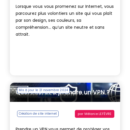
Lorsque vous vous promenez sur Internet, vous
parcourez plus volontiers un site qui vous plaît
par son design, ses couleurs, sa
compréhension… qu’un site neutre et sans
attrait.
Mis à jour le 21 novembre 2024
Quel intérêt à prendre un VPN ?
par
Mélanie LEFÈVRE
Création de site internet
Prendre un VPN vous permet de protéger vos