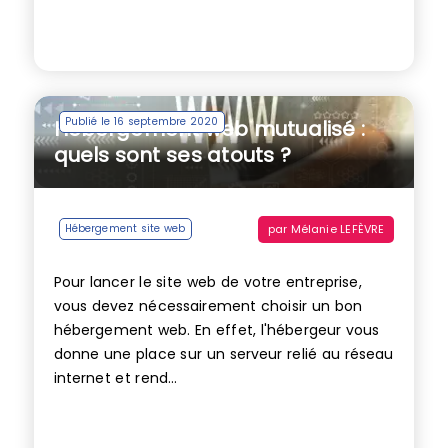
Publié le 16 septembre 2020
Hébergement web mutualisé :
quels sont ses atouts ?
par
Mélanie LEFÈVRE
Hébergement site web
Pour lancer le site web de votre entreprise,
vous devez nécessairement choisir un bon
hébergement web. En effet, l'hébergeur vous
donne une place sur un serveur relié au réseau
internet et rend...