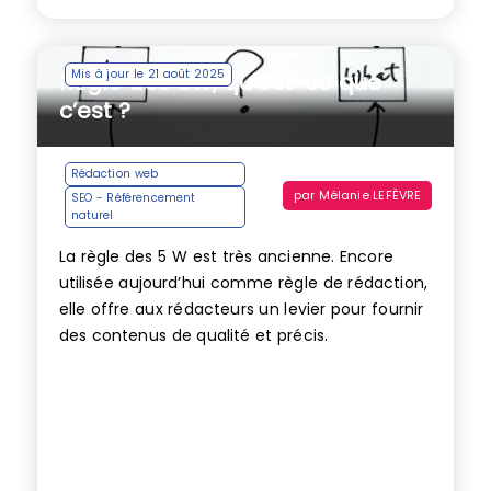
Mis à jour le 21 août 2025
Règle des 5W, qu’est-ce que
c’est ?
Rédaction web
par
Mélanie LEFÈVRE
SEO - Référencement
naturel
La règle des 5 W est très ancienne. Encore
utilisée aujourd’hui comme règle de rédaction,
elle offre aux rédacteurs un levier pour fournir
des contenus de qualité et précis.