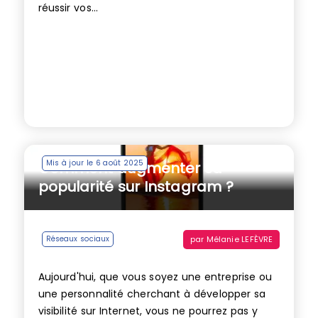
réussir vos...
Mis à jour le 6 août 2025
Comment augmenter sa
popularité sur Instagram ?
par
Mélanie LEFÈVRE
Réseaux sociaux
Aujourd'hui, que vous soyez une entreprise ou
une personnalité cherchant à développer sa
visibilité sur Internet, vous ne pourrez pas y