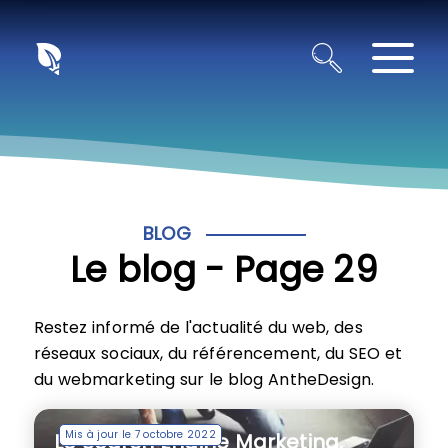
Panneau de gestion des cookies
BLOG
Le blog - Page 29
Restez informé de l'actualité du web, des
réseaux sociaux, du référencement, du SEO et
du webmarketing sur le blog AntheDesign.
Mis à jour le 7 octobre 2022
Le Search Engine Marketing,