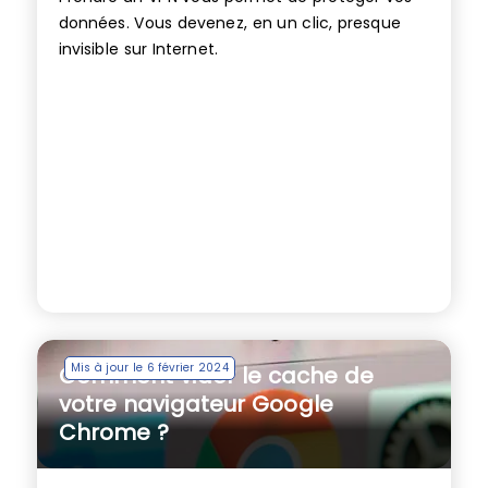
données. Vous devenez, en un clic, presque
invisible sur Internet.
Mis à jour le 6 février 2024
Comment vider le cache de
votre navigateur Google
Chrome ?