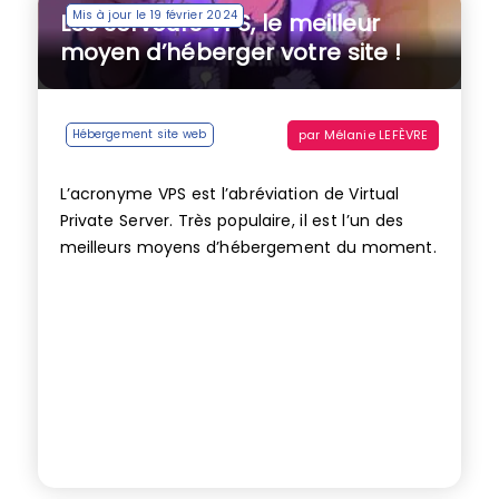
Mis à jour le 19 février 2024
Les serveurs VPS, le meilleur
moyen d’héberger votre site !
par
Mélanie LEFÈVRE
Hébergement site web
L’acronyme VPS est l’abréviation de Virtual
Private Server. Très populaire, il est l’un des
meilleurs moyens d’hébergement du moment.