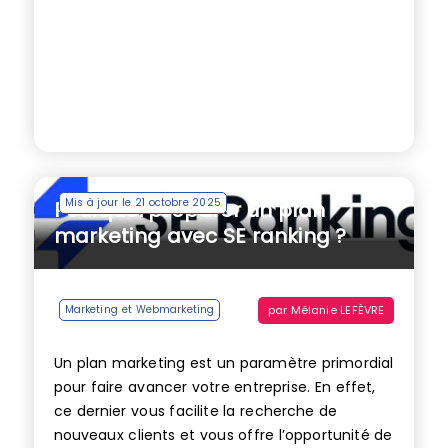
Mis à jour le 21 octobre 2025
Pourquoi préparer un plan
marketing avec SE ranking ?
par
Mélanie LEFÈVRE
Marketing et Webmarketing
Un plan marketing est un paramètre primordial
pour faire avancer votre entreprise. En effet,
ce dernier vous facilite la recherche de
nouveaux clients et vous offre l’opportunité de