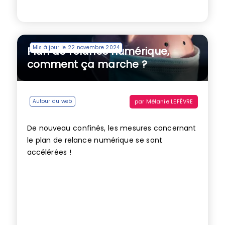
Mis à jour le 22 novembre 2024
Plan de relance numérique,
comment ça marche ?
par
Mélanie LEFÈVRE
Autour du web
De nouveau confinés, les mesures concernant
le plan de relance numérique se sont
accélérées !