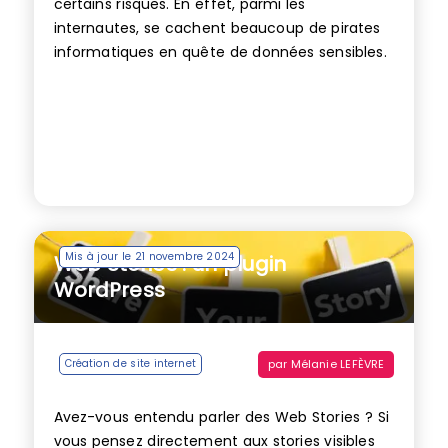
certains risques. En effet, parmi les
internautes, se cachent beaucoup de pirates
informatiques en quête de données sensibles.
Mis à jour le 21 novembre 2024
Web Stories : un plugin
WordPress
par
Mélanie LEFÈVRE
Création de site internet
Avez-vous entendu parler des Web Stories ? Si
vous pensez directement aux stories visibles