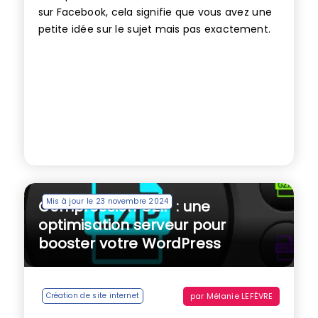
sur Facebook, cela signifie que vous avez une
petite idée sur le sujet mais pas exactement.
Mis à jour le 23 novembre 2024
Compression GZIP : une
optimisation serveur pour
booster votre WordPress
par
Mélanie LEFÈVRE
Création de site internet