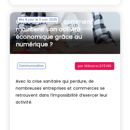
Mis à jour le 3 juin 2025
Crise sanitaire : comment
maintenir son activité
économique grâce au
numérique ?
par
Mélanie LEFÈVRE
Communication
Avec la crise sanitaire qui perdure, de
nombreuses entreprises et commerces se
retrouvent dans l’impossibilité d’exercer leur
activité.