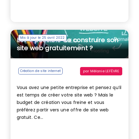
Mis à jour le 25 avril 2022
Est-il possible de construire son
site web gratuitement ?
par
Mélanie LEFÈVRE
Création de site internet
Vous avez une petite entreprise et pensez qu’il
est temps de créer votre site web ? Mais le
budget de création vous freine et vous
préférez partir vers une offre de site web
gratuit. Ce...