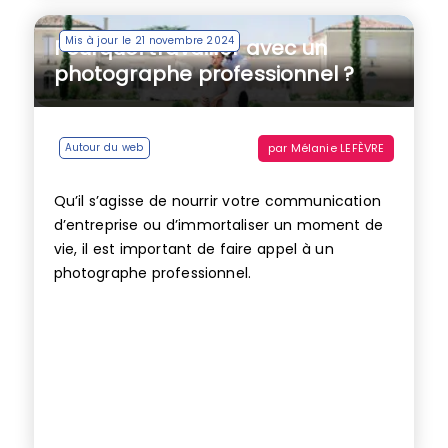
Mis à jour le 21 novembre 2024
Pourquoi travailler avec un
photographe professionnel ?
par
Mélanie LEFÈVRE
Autour du web
Qu’il s’agisse de nourrir votre communication
d’entreprise ou d’immortaliser un moment de
vie, il est important de faire appel à un
photographe professionnel.