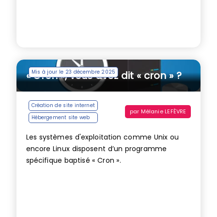
Mis à jour le 23 décembre 2025
« Cron », vous avez dit « cron » ?
Création de site internet
par
Mélanie LEFÈVRE
Hébergement site web
Les systèmes d'exploitation comme Unix ou
encore Linux disposent d’un programme
spécifique baptisé « Cron ».