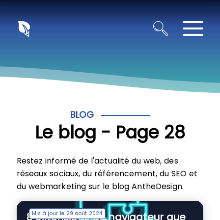
Panneau de gestion des cookies
BLOG
Le blog - Page 28
Restez informé de l'actualité du web, des
réseaux sociaux, du référencement, du SEO et
du webmarketing sur le blog AntheDesign.
Mis à jour le 29 août 2024
8 extensions de navigateur que