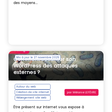
des moyens...
Mis à jour le 27 novembre 2025
Comment sécuriser son
WordPress des attaques
externes ?
Autour du web
par
Mélanie LEFÈVRE
Création de site internet
Hébergement site web
Être présent sur Internet vous expose à