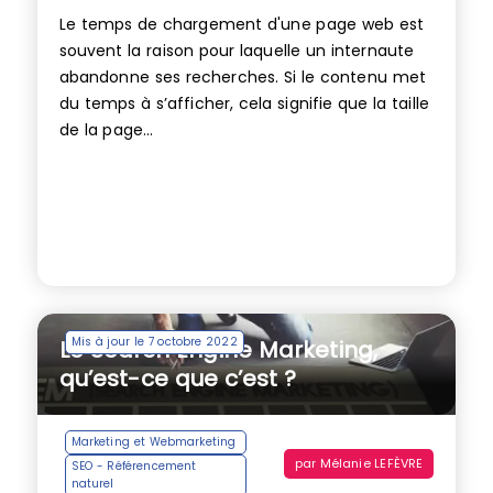
Le temps de chargement d'une page web est
souvent la raison pour laquelle un internaute
abandonne ses recherches. Si le contenu met
du temps à s’afficher, cela signifie que la taille
de la page...
Mis à jour le 7 octobre 2022
Le Search Engine Marketing,
qu’est-ce que c’est ?
Marketing et Webmarketing
par
Mélanie LEFÈVRE
SEO - Référencement
naturel