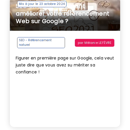
Mis à jour le 23 octobre 2024
SEO en 2021 : comment
améliorer votre référencement
Web sur Google ?
SEO - Référencement
par
Mélanie LEFÈVRE
naturel
Figurer en première page sur Google, cela veut
juste dire que vous avez su mériter sa
confiance !