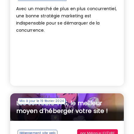
Avec un marché de plus en plus concurrentiel,
une bonne stratégie marketing est
indispensable pour se démarquer de la
concurrence.
Mis à jour le 19 février 2024
Les serveurs VPS, le meilleur
moyen d’héberger votre site !
par
Mélanie LEFÈVRE
Hébergement site web