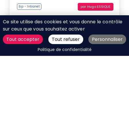
par
Hugo ESSIQUE
Erp - Intranet
Ce site utilise des cookies et vous donne le contrôle
Aujourd’hui quasiment toutes les grandes
sur ceux que vous souhaitez activer
entreprises sont dotées d’un intranet.
Tout accepter
Tout refuser
Personnaliser
DEMANDER UN DEVIS
Politique de confidentialité
Mis à jour le 12 décembre 2024
5 tendances 2019 du web design
par
Elise Lamiable
WebDesign