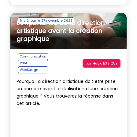
Mis à jour le 27 novembre 2025
L’importance de la direction
artistique avant la création
graphique
Communication
par
Hugo ESSIQUE
Print
WebDesign
Pourquoi la direction artistique doit être prise
en compte avant la réalisation d'une création
graphique ? Vous trouverez la réponse dans
cet article.