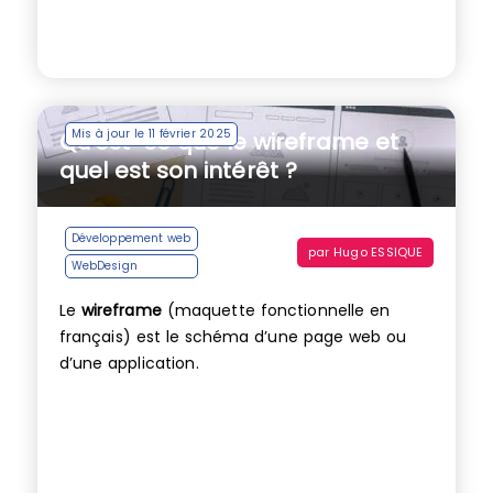
Mis à jour le 11 février 2025
Qu’est-ce que le wireframe et
quel est son intérêt ?
Développement web
par
Hugo ESSIQUE
WebDesign
Le
wireframe
(maquette fonctionnelle en
français) est le schéma d’une page web ou
d’une application.