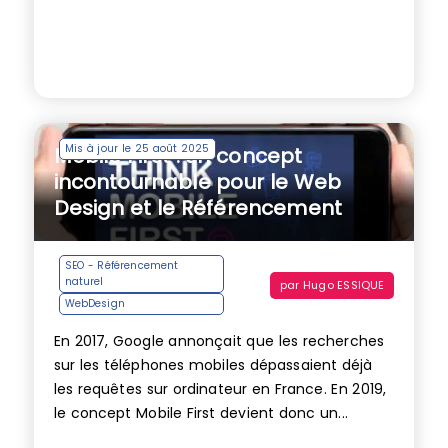
Mis à jour le 25 août 2025
Mobile First : un concept
incontournable pour le Web
Design et le Référencement
SEO - Référencement
naturel
par
Hugo ESSIQUE
WebDesign
En 2017, Google annonçait que les recherches
sur les téléphones mobiles dépassaient déjà
les requêtes sur ordinateur en France. En 2019,
le concept Mobile First devient donc un...