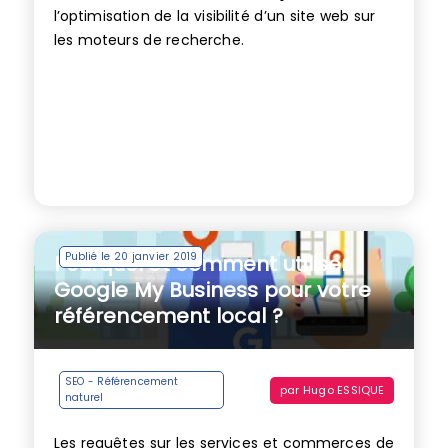
l’optimisation de la visibilité d’un site web sur
les moteurs de recherche.
Publié le 20 janvier 2019
Pourquoi et comment utiliser
Google My Business pour votre
référencement local ?
SEO - Référencement
par
Hugo ESSIQUE
naturel
Les requêtes sur les services et commerces de