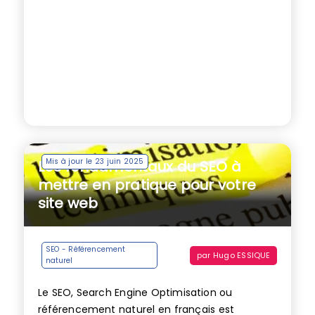
Mis à jour le 23 juin 2025
Les fondamentaux du SEO à
mettre en pratique pour votre
site web
SEO - Référencement
par
Hugo ESSIQUE
naturel
Le SEO, Search Engine Optimisation ou
référencement naturel en français est