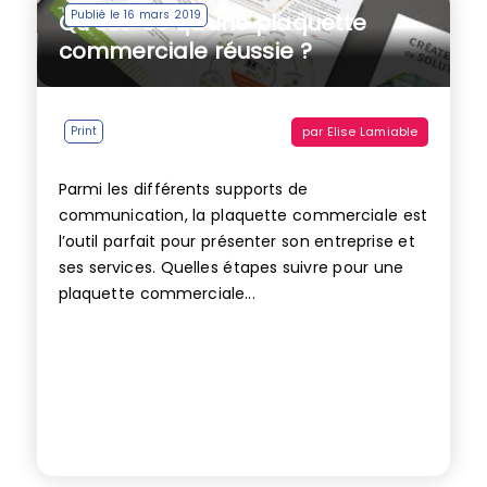
Publié le 16 mars 2019
Qu’est-ce qu’une plaquette
commerciale réussie ?
par
Elise Lamiable
Print
Parmi les différents supports de
communication, la plaquette commerciale est
l’outil parfait pour présenter son entreprise et
ses services. Quelles étapes suivre pour une
plaquette commerciale...