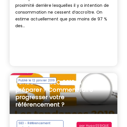
proximité derrière lesquelles il y a intention de
consommation ne cessent d’accroître. On
estime actuellement que pas moins de 97 %
des...
Publié le 12 janvier 2019
Tendances SEO 2019, à quoi se
préparer ? Comment faire
progresser votre
référencement ?
SEO - Référencement
par
Hugo ESSIQUE