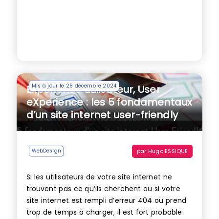
Mis à jour le 28 décembre 2024
Expérience utilisateur, User
eXperience : les 5 fondamentaux
d’un site internet user-friendly
par
Hugo ESSIQUE
WebDesign
Si les utilisateurs de votre site internet ne
trouvent pas ce qu’ils cherchent ou si votre
site internet est rempli d’erreur 404 ou prend
trop de temps à charger, il est fort probable