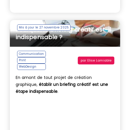
Mis à jour le 27 novembre 2025
Pourquoi le briefing créatif est-il
indispensable ?
Communication
par
Elise Lamiable
Print
WebDesign
En amont de tout projet de création
graphique,
établir un briefing créatif est une
étape indispensable
.