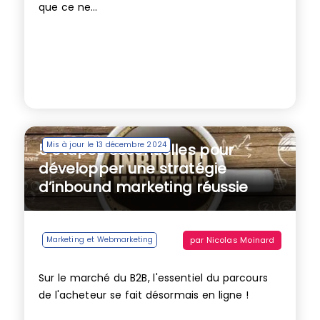
que ce ne...
Mis à jour le 13 décembre 2024
5 étapes essentielles pour
développer une stratégie
d’inbound marketing réussie
par
Nicolas Moinard
Marketing et Webmarketing
Sur le marché du B2B, l'essentiel du parcours
de l'acheteur se fait désormais en ligne !