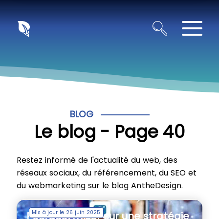
Panneau de gestion des cookies
BLOG
Le blog - Page 40
Restez informé de l'actualité du web, des
réseaux sociaux, du référencement, du SEO et
du webmarketing sur le blog AntheDesign.
Mis à jour le 26 juin 2025
Pourquoi miser sur une stratégie