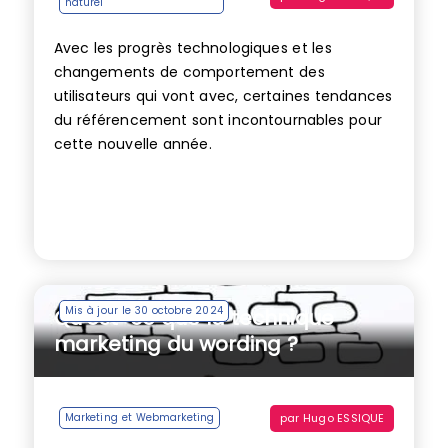
naturel
Avec les progrès technologiques et les
changements de comportement des
utilisateurs qui vont avec, certaines tendances
du référencement sont incontournables pour
cette nouvelle année.
Mis à jour le 30 octobre 2024
Qu’est-ce que la technique
marketing du wording ?
par
Hugo ESSIQUE
Marketing et Webmarketing