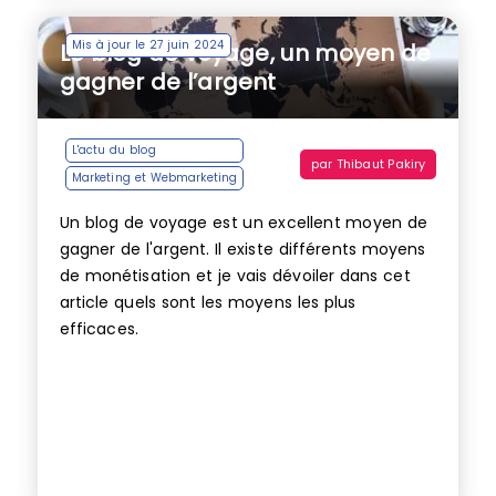
Mis à jour le 27 juin 2024
Le blog de voyage, un moyen de
gagner de l’argent
L'actu du blog
par
Thibaut Pakiry
Marketing et Webmarketing
Un blog de voyage est un excellent moyen de
gagner de l'argent. Il existe différents moyens
de monétisation et je vais dévoiler dans cet
article quels sont les moyens les plus
efficaces.