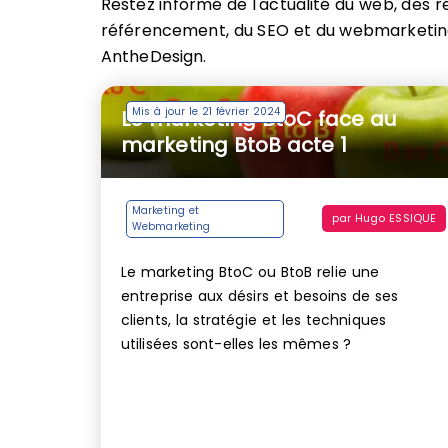
Restez informé de l'actualité du web, des r
référencement, du SEO et du webmarketing
AntheDesign.
Mis à jour le 21 février 2024
Le marketing BtoC face au
marketing BtoB acte 1
Marketing et
par
Hugo ESSIQUE
Webmarketing
Le marketing BtoC ou BtoB relie une
entreprise aux désirs et besoins de ses
clients, la stratégie et les techniques
utilisées sont-elles les mêmes ?