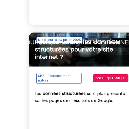
Mis à jour le 23 juillet 2025
Pourquoi utiliser les données
structurées pour votre site
internet ?
SEO - Référencement
par
Hugo ESSIQUE
naturel
Les
données structurées
sont plus présentes
sur les pages des résultats de Google.