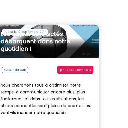
Publié le 12 septembre 2014
Les objets connectés
débarquent dans notre
quotidien !
par
Elise Lamiable
Autour du web
Nous cherchons tous à optimiser notre
temps, à communiquer encore plus, plus
facilement et dans toutes situations, les
objets connectés sont pleins de promesses,
vont-ils inonder notre quotidien...