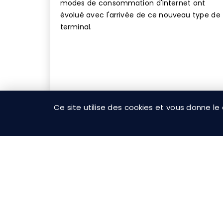
modes de consommation d'Internet ont
évolué avec l'arrivée de ce nouveau type de
terminal.
Ce site utilise des cookies et vous donne le
Mis à jour le 3 juin 2025
Différence entre UI et UX
Design ?
par
Nazmi Aydogdu
WebDesign
Différence entre l'UI (Interface utilisateur) et
l'UX (eXpérience utilisateur).