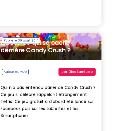
Publié le 30 août 2014
Qu’est-ce qui se cache
derrière Candy Crush ?
par
Elise Lamiable
Autour du web
Qui n'a pas entendu parler de Candy Crush ?
Ce jeu si célèbre rappelant étrangement
Tétris! Ce jeu gratuit a d'abord été lancé sur
Facebook puis sur les tablettes et les
Smartphones.