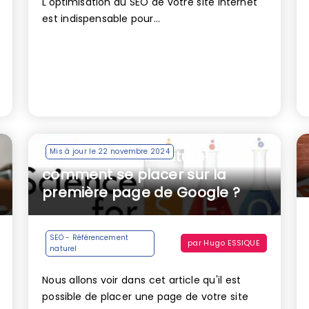
L'optimisation du SEO de votre site internet
est indispensable pour...
Mis à jour le 22 novembre 2024
Référencement naturel :
comment se placer sur la
première page de Google ?
SEO - Référencement
par
Hugo ESSIQUE
naturel
Nous allons voir dans cet article qu'il est
possible de placer une page de votre site