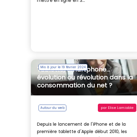
mettre en ligne en 3...
Mis à jour le 19 février 2024
Tablette, Smartphone…
évolution ou révolution dans la
consommation du net ?
par
Elise Lamiable
Autour du web
Depuis le lancement de l'iPhone et de la
première tablette d'Apple début 2010, les