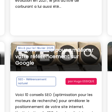
évolution en 2021 ; le prix du litre de
carburant a lui aussi été...
Mis à jour le 1 février 2025
10 conseils SEO pour améliorer
votre référencement sur
Google
SEO - Référencement
par
Hugo ESSIQUE
naturel
Voici 10 conseils SEO (optimisation pour les
moteurs de recherche) pour améliorer le
positionnement de votre site internet.