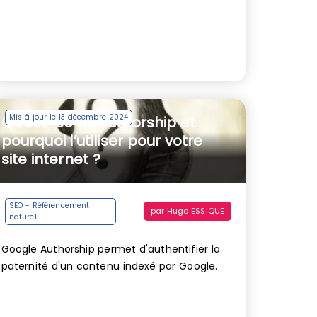
Mis à jour le 13 décembre 2024
Qu’est-ce qu’Authorship et
pourquoi l’utiliser pour votre
site internet ?
SEO - Référencement
par
Hugo ESSIQUE
naturel
Google Authorship permet d'authentifier la
paternité d'un contenu indexé par Google.