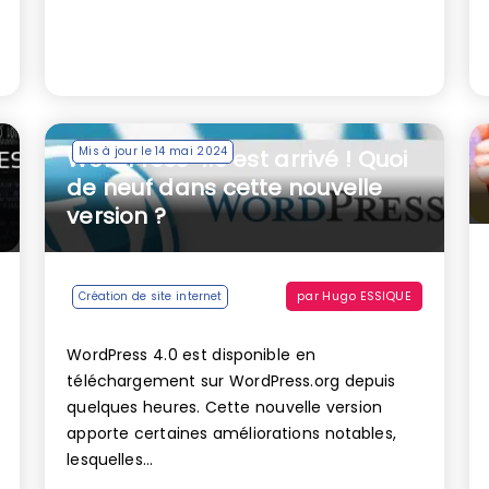
Mis à jour le 14 mai 2024
WordPress 4.0 est arrivé ! Quoi
de neuf dans cette nouvelle
version ?
par
Hugo ESSIQUE
Création de site internet
WordPress 4.0 est disponible en
téléchargement sur WordPress.org depuis
quelques heures. Cette nouvelle version
apporte certaines améliorations notables,
lesquelles...