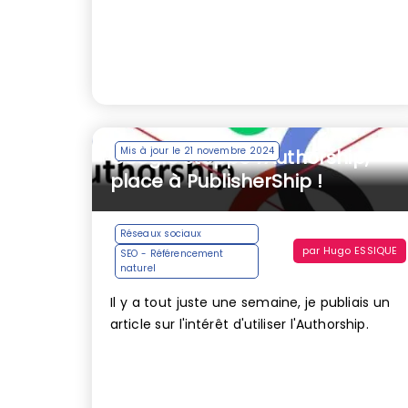
Mis à jour le 21 novembre 2024
Google stoppe l’Authorship,
place à PublisherShip !
Réseaux sociaux
par
Hugo ESSIQUE
SEO - Référencement
naturel
Il y a tout juste une semaine, je publiais un
article sur l'intérêt d'utiliser l'Authorship.