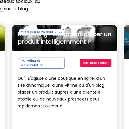
éseaux sociaux, du
 sur le blog
Mis à jour le 26 août 2022
Marketing : comment placer un
produit intelligemment ?
Marketing et
par
Julie Ferrier
Webmarketing
Qu'il s'agisse d'une boutique en ligne, d'un
site dynamique, d'une vitrine ou d'un blog,
placer un produit auprès d'une clientèle
établie ou de nouveaux prospects peut
rapidement tourner à...