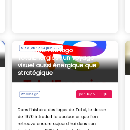
Mis à jour le 23 juin 2025
L’évolution du logo
TotalEnergies : un voyage
visuel aussi énergique que
stratégique
par
Hugo ESSIQUE
WebDesign
Dans l'histoire des logos de Total, le dessin
de 1970 introduit la couleur or que l'on
retrouve encore aujourd'hui dans son