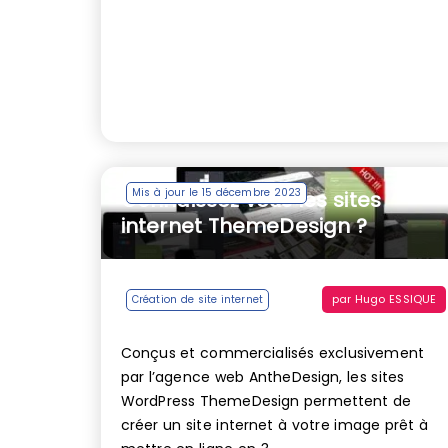
Mis à jour le 15 décembre 2023
Connaissez vous les sites
internet ThemeDesign ?
par
Hugo ESSIQUE
Création de site internet
Conçus et commercialisés exclusivement
par l’agence web AntheDesign, les sites
WordPress ThemeDesign permettent de
créer un site internet à votre image prêt à