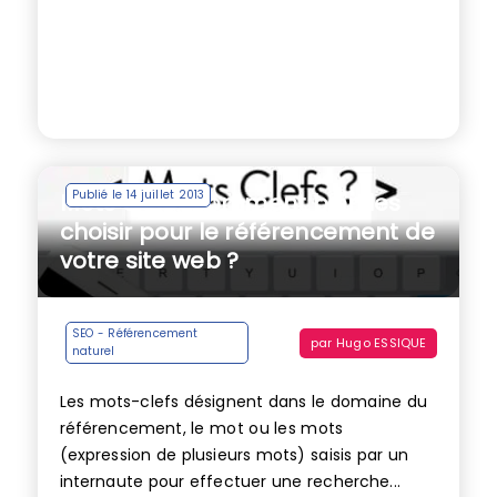
Publié le 14 juillet 2013
Mots clefs : comment bien les
choisir pour le référencement de
votre site web ?
SEO - Référencement
par
Hugo ESSIQUE
naturel
Les mots-clefs désignent dans le domaine du
référencement, le mot ou les mots
(expression de plusieurs mots) saisis par un
internaute pour effectuer une recherche...