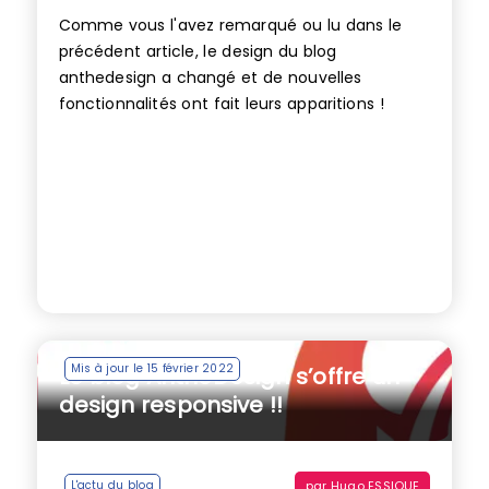
Comme vous l'avez remarqué ou lu dans le
précédent article, le design du blog
anthedesign a changé et de nouvelles
fonctionnalités ont fait leurs apparitions !
Mis à jour le 15 février 2022
Le blog AntheDesign s’offre un
design responsive !!
par
Hugo ESSIQUE
L'actu du blog