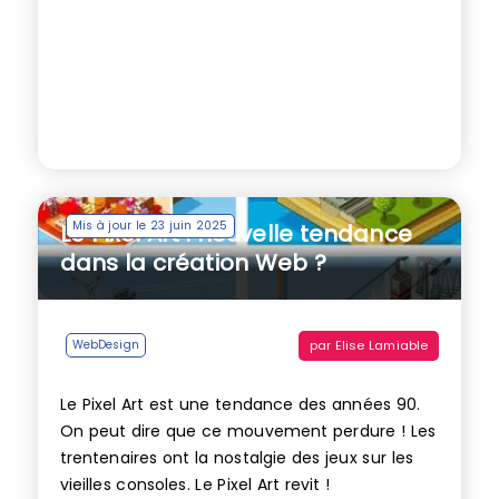
Mis à jour le 23 juin 2025
Le Pixel Art : nouvelle tendance
dans la création Web ?
par
Elise Lamiable
WebDesign
Le Pixel Art est une tendance des années 90.
On peut dire que ce mouvement perdure ! Les
trentenaires ont la nostalgie des jeux sur les
vieilles consoles. Le Pixel Art revit !