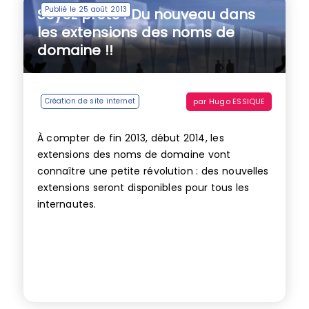
Publié le 25 août 2013
Soyez prêts ! Du nouveau dans
les extensions des noms de
domaine !!
par
Hugo ESSIQUE
Création de site internet
À compter de fin 2013, début 2014, les
extensions des noms de domaine vont
connaître une petite révolution : des nouvelles
extensions seront disponibles pour tous les
internautes.