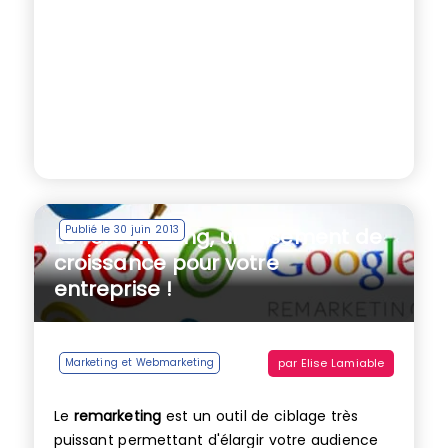
Publié le 30 juin 2013
Le remarketing, un gisement de
croissance pour votre
entreprise !
par
Elise Lamiable
Marketing et Webmarketing
Le
remarketing
est un outil de ciblage très
puissant permettant d'élargir votre audience