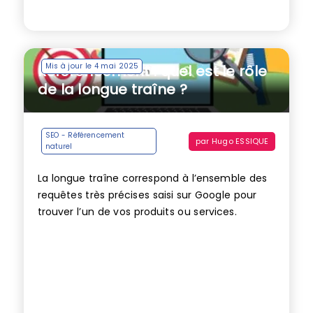
Mis à jour le 4 mai 2025
Référencement : quel est le rôle
de la longue traîne ?
SEO - Référencement
par
Hugo ESSIQUE
naturel
La longue traîne correspond à l’ensemble des
requêtes très précises saisi sur Google pour
trouver l’un de vos produits ou services.