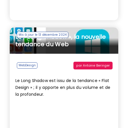
Mis à jour le 13 décembre 2024
Le « Long Shadow », la nouvelle
tendance du Web
par
Antoine Beringer
WebDesign
Le Long Shadow est issu de la tendance « Flat
Design » ; il y apporte en plus du volume et de
la profondeur.