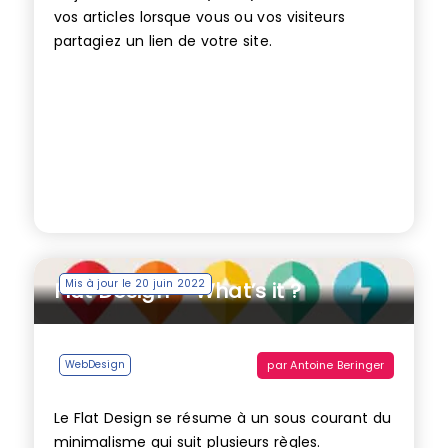
vos articles lorsque vous ou vos visiteurs
partagiez un lien de votre site.
Mis à jour le 20 juin 2022
Flat Design – What’s it ?
par
Antoine Beringer
WebDesign
Le Flat Design se résume à un sous courant du
minimalisme qui suit plusieurs règles.