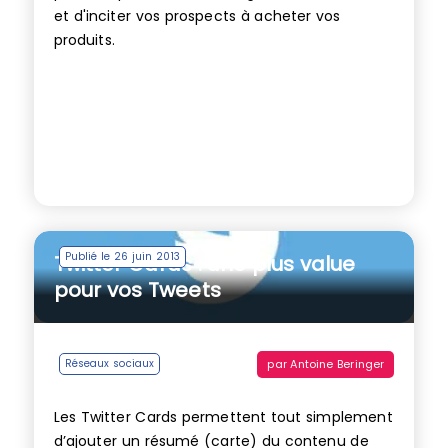
et d'inciter vos prospects à acheter vos
produits.
Publié le 26 juin 2013
Twitter Cards : une plus value
pour vos Tweets
par
Antoine Beringer
Réseaux sociaux
Les Twitter Cards permettent tout simplement
d’ajouter un résumé (carte) du contenu de