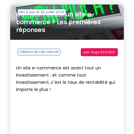
Mis à jour le 26 juillet 2022
Combien coûte un site e-
commerce ? Les premières
réponses
par
Hugo ESSIQUE
Création de site internet
Un site e-commerce est avant tout un
investissement ; et comme tout
investissement, c'est le taux de rentabilité qui
importe le plus !