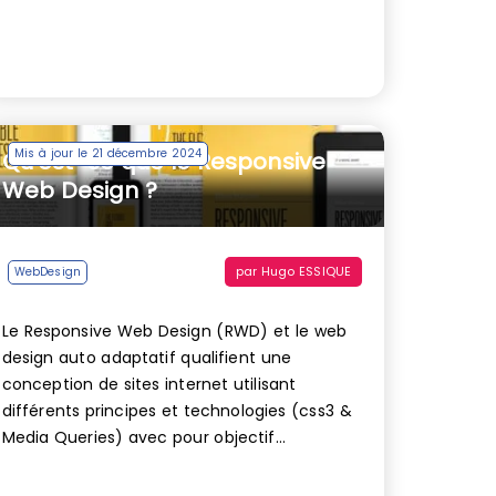
Mis à jour le 21 décembre 2024
Qu’est-ce que le Responsive
Web Design ?
par
Hugo ESSIQUE
WebDesign
Le Responsive Web Design (RWD) et le web
design auto adaptatif qualifient une
conception de sites internet utilisant
différents principes et technologies (css3 &
Media Queries) avec pour objectif...