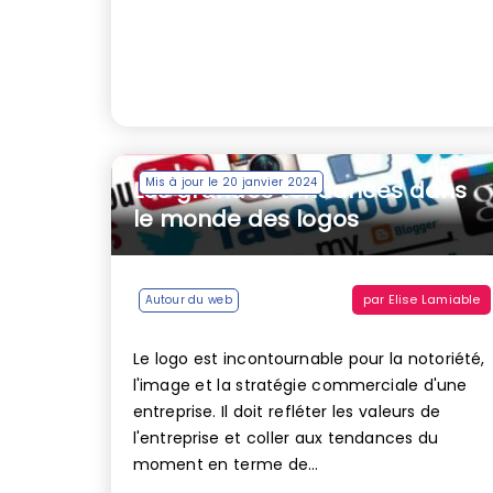
Mis à jour le 20 janvier 2024
Les grandes tendances dans
le monde des logos
par
Elise Lamiable
Autour du web
Le logo est incontournable pour la notoriété,
l'image et la stratégie commerciale d'une
entreprise. Il doit refléter les valeurs de
l'entreprise et coller aux tendances du
moment en terme de...