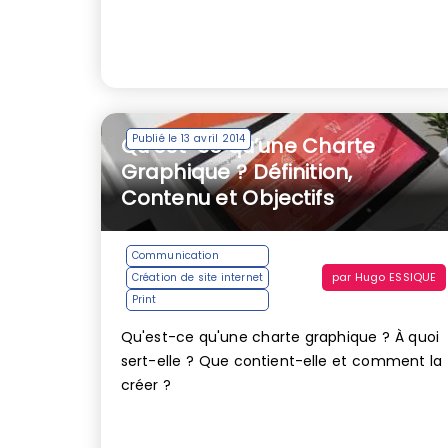
Publié le 13 avril 2014
Qu’est-ce qu’une Charte
Graphique ? Définition,
Contenu et Objectifs
Communication
par
Hugo ESSIQUE
Création de site internet
Print
Qu'est-ce qu'une charte graphique ? À quoi
sert-elle ? Que contient-elle et comment la
créer ?