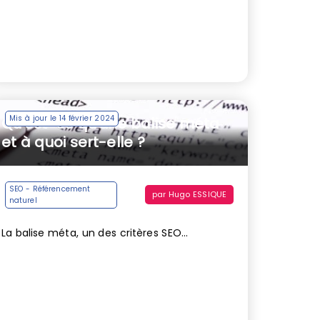
Mis à jour le 14 février 2024
Qu’est-ce qu’une balise méta
et à quoi sert-elle ?
SEO - Référencement
par
Hugo ESSIQUE
naturel
La balise méta, un des critères SEO...