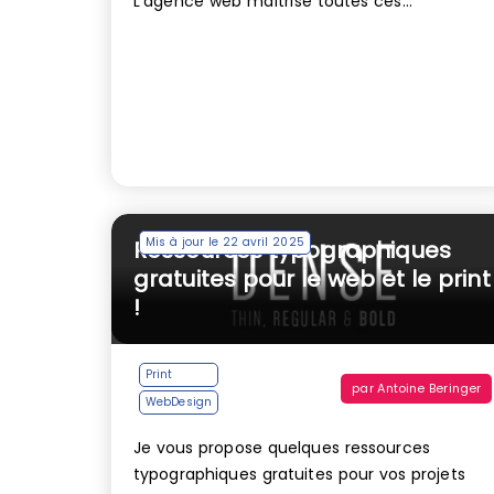
L'agence web maîtrise toutes ces...
Mis à jour le 22 avril 2025
Ressources typographiques
gratuites pour le web et le print
!
Print
par
Antoine Beringer
WebDesign
Je vous propose quelques ressources
typographiques gratuites pour vos projets