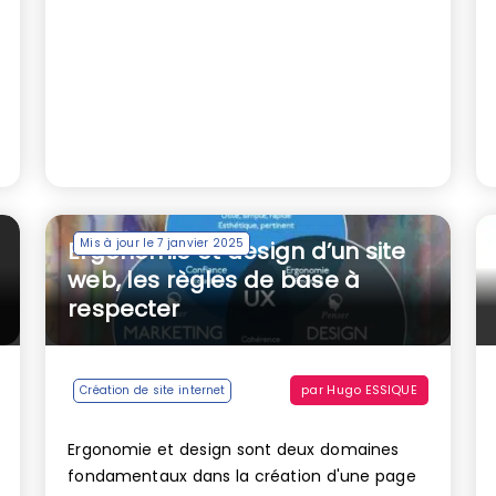
Mis à jour le 7 janvier 2025
Ergonomie et design d’un site
web, les règles de base à
respecter
par
Hugo ESSIQUE
Création de site internet
Ergonomie et design sont deux domaines
fondamentaux dans la création d'une page