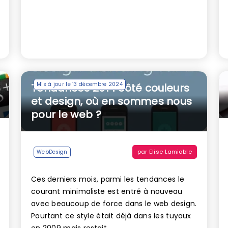
Mis à jour le 13 décembre 2024
Tendances 2014 côté couleurs
et design, où en sommes nous
pour le web ?
par
Elise Lamiable
WebDesign
Ces derniers mois, parmi les tendances le
courant minimaliste est entré à nouveau
avec beaucoup de force dans le web design.
Pourtant ce style était déjà dans les tuyaux
en 2009 mais restait...