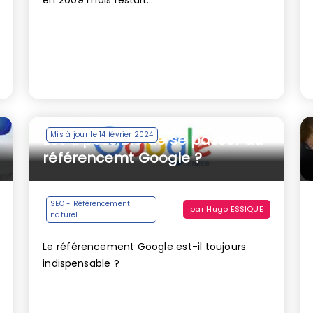
Mis à jour le 14 février 2024
Est-il possible de se passer du
référencemt Google ?
SEO - Référencement
par
Hugo ESSIQUE
naturel
Le référencement Google est-il toujours
indispensable ?