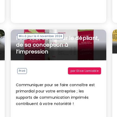
Mis à jour le 4 novembre 2024
Pour tout savoir sur le dépliant,
de sa conception à
l’impression
par
Elise Lamiable
Print
Communiquer pour se faire connaître est
primordial pour votre entreprise ; les
supports de communication imprimés
contribuent à votre notoriété !