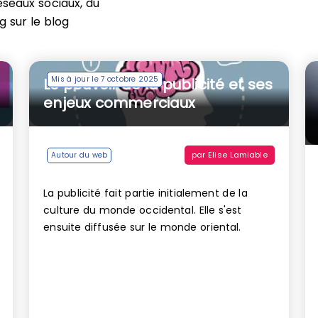
éseaux sociaux, du
 sur le blog
Mis à jour le 7 octobre 2025
Le pouvoir de la publicité et ses
enjeux commerciaux
par
Elise Lamiable
Autour du web
La publicité fait partie initialement de la
culture du monde occidental. Elle s'est
ensuite diffusée sur le monde oriental.