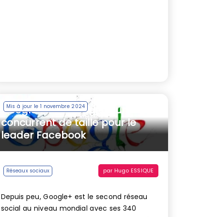
Mis à jour le 1 novembre 2024
Google Plus | Google+, un
concurrent de taille pour le
leader Facebook
par
Hugo ESSIQUE
Réseaux sociaux
Depuis peu, Google+ est le second réseau
social au niveau mondial avec ses 340