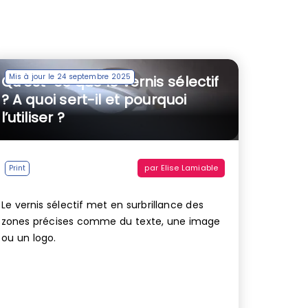
Mis à jour le 24 septembre 2025
Qu’est-ce que le vernis sélectif
? A quoi sert-il et pourquoi
l’utiliser ?
par
Elise Lamiable
Print
Le vernis sélectif met en surbrillance des
zones précises comme du texte, une image
ou un logo.