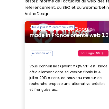
Restez informé de l'actualité du web, des r
référencement, du SEO et du webmarketing
AntheDesign.
Mis à jour le 21 décembre 2024
Testez Qwant ! Le Google
made in France orienté web 3.0
par
Hugo ESSIQUE
Autour du web
Vous connaissiez Qwant ? QWANT est lancé
officiellement dans sa version finale le 4
juillet 2013 à Paris, ce nouveau moteur de
recherche propose une alternative crédible
et française au...